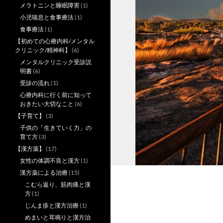
メラトニンと睡眠障害
(1)
小児喘息と食事療法
(1)
食事療法
(1)
【初めての心療内科/メンタル
クリニック/精神科】
(6)
メンタルクリニック受診説
明書
(6)
受診の流れ
(1)
心療内科に行く前に知って
おきたい大切なこと
(6)
【子育て】
(3)
子供の「生きていく力」の
育て方
(3)
【漢方薬】
(17)
女性の体調不良と漢方
(1)
漢方薬による治療
(15)
こむら返り、筋肉痛と漢
方
(1)
じんま疹と漢方治療
(1)
めまいと耳鳴りと漢方治