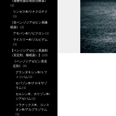
《過敏性腸症候群治療薬》
(1)
リンゼス®/リナクロチド
(1)
《非ベンゾジアゼピン系睡
眠薬》
(2)
アモバン®/ゾピクロン
(1)
マイスリー®/ゾルピデム
(1)
【ベンゾジアゼピン系薬剤
（安定剤、睡眠薬）】
(23)
《ベンゾジアゼピン系安
定剤》
(9)
グランダキシン®/トフ
ィソパム
(1)
セパゾン®/クロキサゾ
ラム
(1)
セルシン®、ホリゾン®/
ジアゼパム
(1)
ソラナックス®、コンス
タン®/アルプラゾラム
(1)