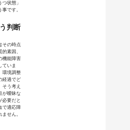
うつ状態」
う事です。
う判断
はその時点
質的素因、
の機能障害
していま
、環境調整
の経過でど
。そう考え
目が曖昧な
が必要だと
血で適応障
れません。