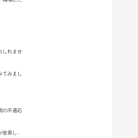
」
れしれませ
みてみまし
間の不適応
が改善し、