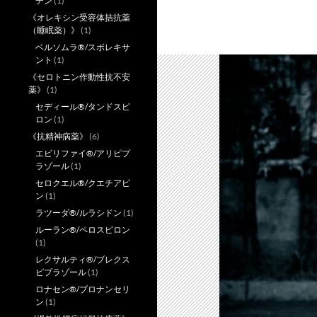
チン
(1)
《オレキシン受容体拮抗薬
（睡眠薬）》
(1)
ベルソムラ®/スボレキサ
ント
(1)
《セロトニン作動性抗不安
薬》
(1)
セディール®/タンドスピ
ロン
(1)
《抗精神病薬》
(6)
エビリファイ®/アリピプ
ラゾール
(1)
セロクエル®/クエチアピ
ン
(1)
ラツーダ®/ルラシドン
(1)
ルーラン®/ペロスピロン
(1)
レクサルティ®/ブレクス
ピプラゾール
(1)
ロナセン®/ブロナンセリ
ン
(1)