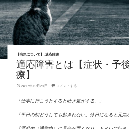
【病気について】
,
適応障害
適応障害とは【症状・予
療】
2017年10月24日
コメントする
「仕事に行こうとすると吐き気がする。」
「平日の朝どうしても起きれない。休日になると元気
「通勤中（通学中）に具合が悪くなり、トイレに行き