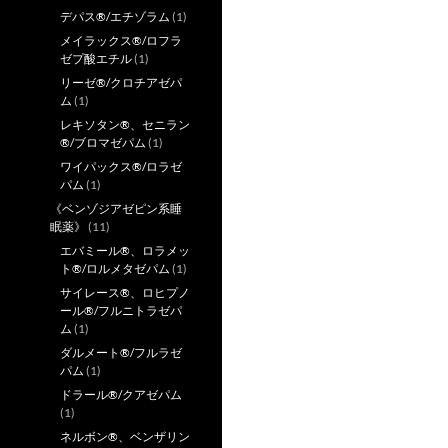
デパス®/エチゾラム
(1)
メイラックス®/ロフラ
ゼプ酸エチル
(1)
リーゼ®/クロチアゼパ
ム
(1)
レキソタン®、セニラン
®/ブロマゼパム
(1)
ワイパックス®/ロラゼ
パム
(1)
《ベンゾジアゼピン系睡
眠薬》
(11)
エバミール®、ロラメッ
ト®/ロルメタゼパム
(1)
サイレース®、ロヒプノ
ール®/フルニトラゼパ
ム
(1)
ダルメート®/フルラゼ
パム
(1)
ドラール®/クアゼパム
(1)
ネルボン®、ベンザリン