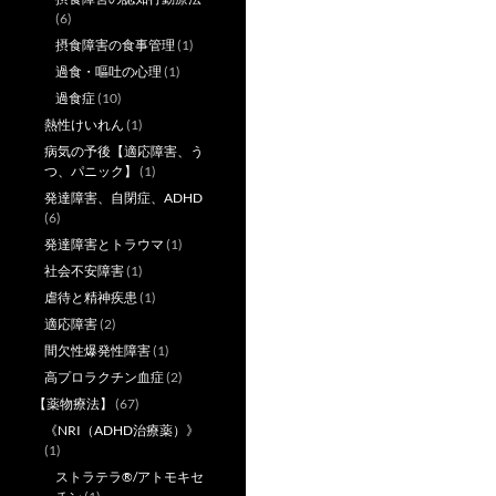
(6)
摂食障害の食事管理
(1)
過食・嘔吐の心理
(1)
過食症
(10)
熱性けいれん
(1)
病気の予後【適応障害、う
つ、パニック】
(1)
発達障害、自閉症、ADHD
(6)
発達障害とトラウマ
(1)
社会不安障害
(1)
虐待と精神疾患
(1)
適応障害
(2)
間欠性爆発性障害
(1)
高プロラクチン血症
(2)
【薬物療法】
(67)
《NRI（ADHD治療薬）》
(1)
ストラテラ®/アトモキセ