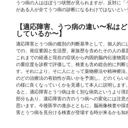
うつ病の人はほぼうつ状態が見られますが、反対に「
がある人が全てうつ病の診断になるわけではないとい
【
適応障害、うつ病の違い
〜私はど
しているか
〜
】
適応障害とうつ病の鑑別の判断基準として、個人的に
での、発症要因と生活歴、家族歴を含めたその人の基
これまでの経過と現在の症状から内因的脳内伝達物質
の重症度を診察で評価して、検査も含め総合的に判断
す。それにより、そに人にとって薬物療法や精神療法
のどの治療法の有効性が高いかを予測し、どのくらい
の様に良くなっていくかを見通して本人に説明します
ると、適応障害とうつ病は全く別な病気というより境
部分もあり、適応障害の方のうつ病への変化には注意
思います。今後医学の進歩とともに、脳画像検査や採
害とうつ病を見分ける検査が登場する時が来るかも知