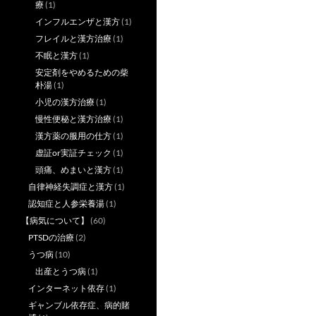
療
(1)
インフルエンザと漢方
(1)
フレイルと漢方治療
(1)
不眠と漢方
(1)
安定剤をやめるための柴
朴湯
(1)
小児の漢方治療
(1)
慢性便秘と漢方治療
(1)
漢方薬の服用の仕方
(1)
虚証or実証チェック
(1)
頭痛、めまいと漢方
(1)
自律神経失調症と漢方
(1)
認知症と人参栄養湯
(1)
【病気について】
(60)
PTSDの治療
(2)
うつ病
(10)
出産とうつ病
(1)
インターネット依存
(1)
ギャンブル依存症、病的賭