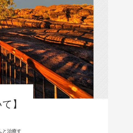
いて】
んと治療す