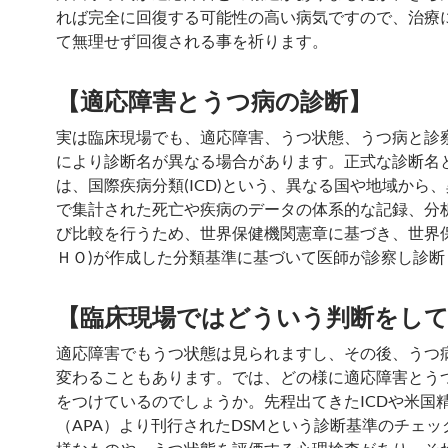
れば完全に回復する可能性の高い病気ですので、治療
て無理せず回復される事を祈ります。
【適応障害とうつ病の
診断
】
実は臨床現場でも、適応障害、うつ状態、うつ病と診
により診断名が異なる場合があります。正式な診断名
は、国際疾病分類(ICD)という、異なる国や地域から
で集計された死亡や疾病のデータの体系的な記録、分
び比較を行うため、世界保健機関憲章に基づき、世界保
ＨＯ)が作成した分類基準に基づいて医師が診察し診断
【臨床現場
ではどういう
判断をし
適応障害でもうつ状態は見られますし、その後、うつ
変わることもあります。では、どの様に適応障害とう
をつけているのでしょうか。先程出てきたICDや米国
（APA）より刊行されたDSMという診断基準のチェッ