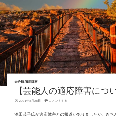
未分類
,
適応障害
【芸能人の適応障害につ
2021年5月28日
コメントする
深田恭子氏が適応障害との報道がありましたが、きち