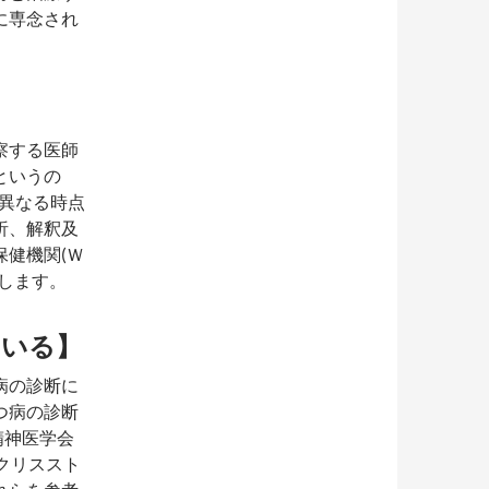
に専念され
察する医師
というの
、異なる時点
析、解釈及
健機関(Ｗ
します。
ている】
病の診断に
つ病の診断
精神医学会
クリススト