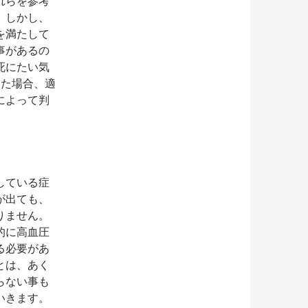
れらを参考
。しかし、
を満たして
事があるの
死にたい気
した場合、適
によって判
している症
が出ても、
りません。
的に高血圧
る必要があ
とは、あく
らない事も
いきます。