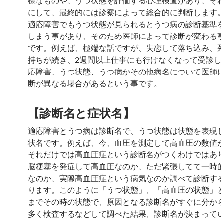
様なものや、うつ状態を評価する心理検査があり、そ
にして、最終的には診察によって総合的に判断します
適応障害でもうつ状態が見られるとうつ病の診断基準
しまう事があり、そのため医師によって診断が変わる
です。例えば、極端な話ですが、失恋して落ち込み、
持ちが続き、2週間以上仕事にも行けなくなって受診
応障害、うつ状態、うつ病かその他病名について医師
断が異なる場合があるという事です。
【診断名と症状名】
適応障害とうつ病は診断名で、うつ状態は状態を表現
状名です。例えば、今、血圧を測定して高血圧の数値
それだけでは高血圧症という診断名がつくわけではあ
脳梗塞を発症して高血圧なのか、ただ緊張してて一時
なのか、実際高血圧症という病気なのか調べて診断す
ります。このように「うつ状態」、「高血圧の状態」
までその時の状態で、原因となる診断名がすぐに分か
多く検査するなどして調べた結果、診断名が決まって