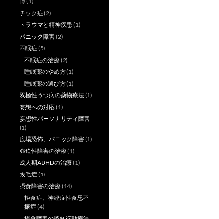
博
(1)
チック症
(2)
トラウマと精神疾患
(1)
パニック障害
(2)
不眠症
(5)
不眠症の治療
(2)
睡眠薬のやめ方
(1)
睡眠薬の選び方
(1)
双極性うつ病の薬物療法
(1)
妄想への対応
(1)
妄想性パーソナリティ障害
(1)
広場恐怖、パニック障害
(1)
強迫性障害の治療
(1)
成人期ADHDの治療
(1)
抜毛症
(1)
摂食障害の治療
(14)
拒食症、神経症性食思不
振症
(4)
摂食障害の認知行動療法