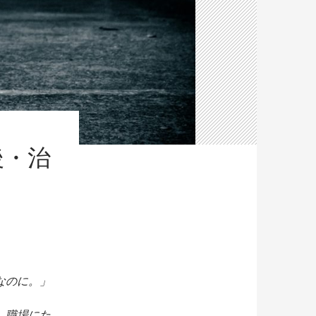
後・治
なのに。」
、職場にた