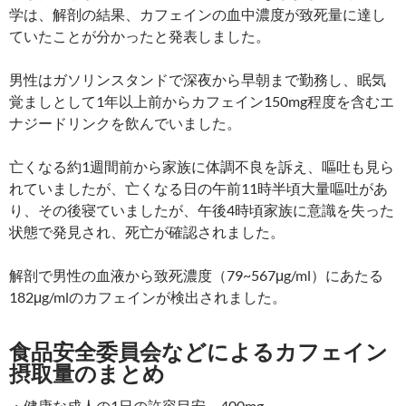
学は、解剖の結果、カフェインの血中濃度が致死量に達し
ていたことが分かったと発表しました。
男性はガソリンスタンドで深夜から早朝まで勤務し、眠気
覚ましとして1年以上前からカフェイン150mg程度を含むエ
ナジードリンクを飲んでいました。
亡くなる約1週間前から家族に体調不良を訴え、嘔吐も見ら
れていましたが、亡くなる日の午前11時半頃大量嘔吐があ
り、その後寝ていましたが、午後4時頃家族に意識を失った
状態で発見され、死亡が確認されました。
解剖で男性の血液から致死濃度（79~567μg/ml）にあたる
182μg/mlのカフェインが検出されました。
食品安全委員会などによるカフェイン
摂取量のまとめ
・健康な成人の1日の許容目安 400mg