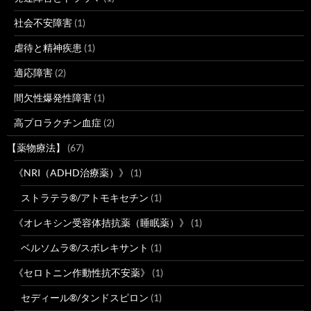
社会不安障害
(1)
虐待と精神疾患
(1)
適応障害
(2)
間欠性爆発性障害
(1)
高プロラクチン血症
(2)
【薬物療法】
(67)
《NRI（ADHD治療薬）》
(1)
ストラテラ®/アトモキセチン
(1)
《オレキシン受容体拮抗薬（睡眠薬）》
(1)
ベルソムラ®/スボレキサント
(1)
《セロトニン作動性抗不安薬》
(1)
セディール®/タンドスピロン
(1)