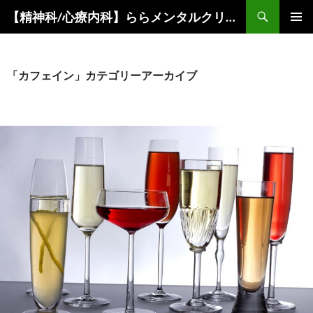
コ
検
【精神科/心療内科】ららメンタルクリニック
ン
索
メインメ
テ
ニュー
ン
ツ
「カフェイン」カテゴリーアーカイブ
へ
ス
キ
ッ
プ