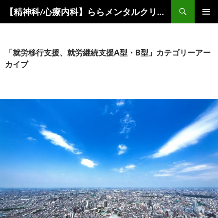
コ
検
【精神科/心療内科】ららメンタルクリニック
ン
索
メインメ
テ
ニュー
ン
ツ
「就労移行支援、就労継続支援A型・B型」カテゴリーアー
へ
カイブ
ス
キ
ッ
プ