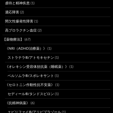
虐待と精神疾患
(1)
適応障害
(2)
間欠性爆発性障害
(1)
高プロラクチン血症
(2)
【薬物療法】
(67)
《NRI（ADHD治療薬）》
(1)
ストラテラ®/アトモキセチン
(1)
《オレキシン受容体拮抗薬（睡眠薬）》
(1)
ベルソムラ®/スボレキサント
(1)
《セロトニン作動性抗不安薬》
(1)
セディール®/タンドスピロン
(1)
《抗精神病薬》
(6)
エビリファイ®/アリピプラゾール
(1)