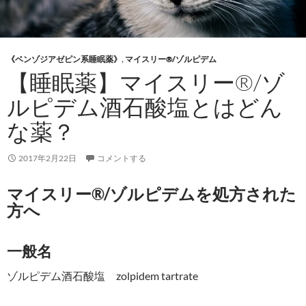
《ベンゾジアゼピン系睡眠薬》
,
マイスリー®/ゾルピデム
【睡眠薬】マイスリー®/ゾ
ルピデム酒石酸塩とはどん
な薬？
2017年2月22日
コメントする
マイスリー®/ゾルピデムを処方された
方へ
一般名
ゾルピデム酒石酸塩 zolpidem tartrate