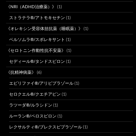
《NRI（ADHD治療薬）》
(1)
ストラテラ®/アトモキセチン
(1)
《オレキシン受容体拮抗薬（睡眠薬）》
(1)
ベルソムラ®/スボレキサント
(1)
《セロトニン作動性抗不安薬》
(1)
セディール®/タンドスピロン
(1)
《抗精神病薬》
(6)
エビリファイ®/アリピプラゾール
(1)
セロクエル®/クエチアピン
(1)
ラツーダ®/ルラシドン
(1)
ルーラン®/ペロスピロン
(1)
レクサルティ®/ブレクスピプラゾール
(1)