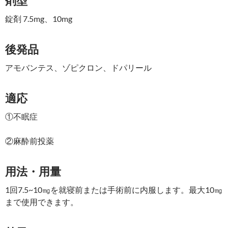
剤型
錠剤 7.5mg、10mg
後発品
アモバンテス、ゾピクロン、ドパリール
適応
①不眠症
②麻酔前投薬
用法・用量
1回7.5~10㎎を就寝前または手術前に内服します。最大10㎎
まで使用できます。