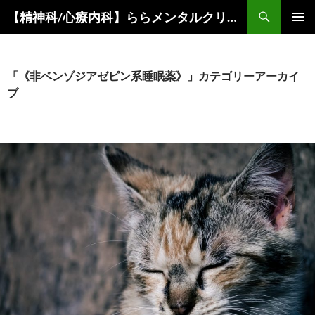
コ
検
【精神科/心療内科】ららメンタルクリニック
ン
索
メインメ
テ
ニュー
ン
ツ
「《非ベンゾジアゼピン系睡眠薬》」カテゴリーアーカイ
へ
ブ
ス
キ
ッ
プ