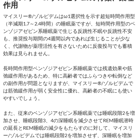
作用
マイスリー®/ゾルピデムはω1選択性を示す超短時間作用型
（半減期1.7～2.4時間）の睡眠薬ですが、短時間作用型のベ
ンゾジアゼピン系睡眠薬で生じる反跳性不眠や反跳性不安
も、推奨投与期間の4週間以内であれば生じることが少な
く、代謝物が薬理活性を有さないために反復投与でも蓄積
効果は見られません。
長時間作用型ベンゾジアゼピン系睡眠薬では残遺効果や筋
弛緩作用があるため、特に高齢者ではふらつきや転倒など
の副作用が問題となりますが、マイスリー®/ゾルピデムで
は筋弛緩作用が弱く安全性に優れ、高齢者の不眠にも使い
やすいでしょう。
また、従来のベンゾジアゼピン系睡眠薬では睡眠段階2を増
加させ、睡眠段階3、4の深睡眠を減少させてREM睡眠潜時
の延長とREM睡眠の減少をもたらすのに対して、マイスリ
ー/ゾルピデムでは睡眠段階2を増加させず、深睡眠を増加