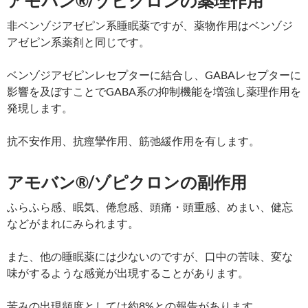
アモバン®/ゾピクロンの薬理作用
非ベンゾジアゼピン系睡眠薬ですが、薬物作用はベンゾジ
アゼピン系薬剤と同じです。
ベンゾジアゼピンレセプターに結合し、GABAレセプターに
影響を及ぼすことでGABA系の抑制機能を増強し薬理作用を
発現します。
抗不安作用、抗痙攣作用、筋弛緩作用を有します。
アモバン®/ゾピクロンの副作用
ふらふら感、眠気、倦怠感、頭痛・頭重感、めまい、健忘
などがまれにみられます。
また、他の睡眠薬には少ないのですが、口中の苦味、変な
味がするような感覚が出現することがあります。
苦みの出現頻度としては約8%との報告があります。