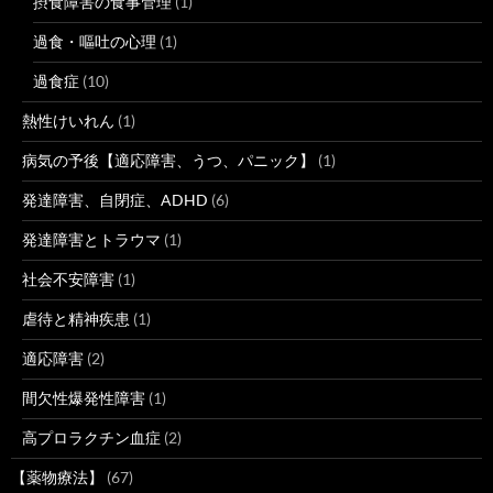
摂食障害の食事管理
(1)
過食・嘔吐の心理
(1)
過食症
(10)
熱性けいれん
(1)
病気の予後【適応障害、うつ、パニック】
(1)
発達障害、自閉症、ADHD
(6)
発達障害とトラウマ
(1)
社会不安障害
(1)
虐待と精神疾患
(1)
適応障害
(2)
間欠性爆発性障害
(1)
高プロラクチン血症
(2)
【薬物療法】
(67)