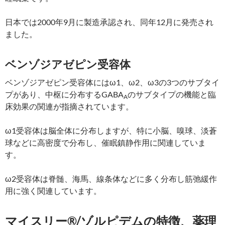
日本では2000年9月に製造承認され、同年12月に発売され
ました。
ベンゾジアゼピン受容体
ベンゾジアゼピン受容体にはω1、ω2、ω3の3つのサブタイ
プがあり、中枢に分布するGABA
のサブタイプの機能と臨
A
床効果の関連が指摘されています。
ω1受容体は脳全体に分布しますが、特に小脳、嗅球、淡蒼
球などに高密度で分布し、催眠鎮静作用に関連していま
す。
ω2受容体は脊髄、海馬、線条体などに多く分布し筋弛緩作
用に強く関連しています。
マイスリー®/ゾルピデムの特徴、薬理