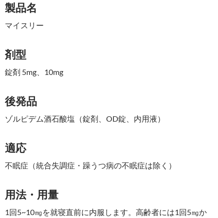
製品名
マイスリー
剤型
錠剤 5mg、10mg
後発品
ゾルピデム酒石酸塩（錠剤、OD錠、内用液）
適応
不眠症（統合失調症・躁うつ病の不眠症は除く）
用法・用量
1回5~10㎎を就寝直前に内服します。高齢者には1回5㎎か