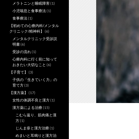
メラトニンと睡眠障害
(1)
小児喘息と食事療法
(1)
食事療法
(1)
【初めての心療内科/メンタル
クリニック/精神科】
(6)
メンタルクリニック受診説
明書
(6)
受診の流れ
(1)
心療内科に行く前に知って
おきたい大切なこと
(6)
【子育て】
(3)
子供の「生きていく力」の
育て方
(3)
【漢方薬】
(17)
女性の体調不良と漢方
(1)
漢方薬による治療
(15)
こむら返り、筋肉痛と漢
方
(1)
じんま疹と漢方治療
(1)
めまいと耳鳴りと漢方治