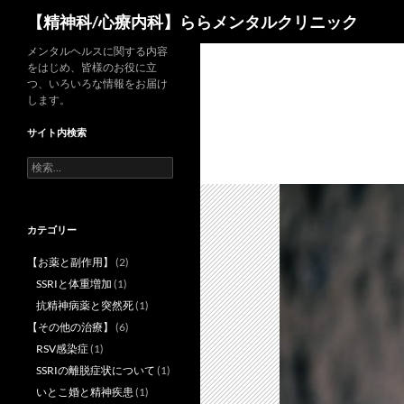
検
【精神科/心療内科】ららメンタルクリニック
索
コ
メンタルヘルスに関する内容
をはじめ、皆様のお役に立
ン
つ、いろいろな情報をお届け
テ
します。
ン
サイト内検索
ツ
へ
検
索:
ス
キ
ッ
カテゴリー
プ
【お薬と副作用】
(2)
SSRIと体重増加
(1)
抗精神病薬と突然死
(1)
【その他の治療】
(6)
RSV感染症
(1)
SSRIの離脱症状について
(1)
いとこ婚と精神疾患
(1)