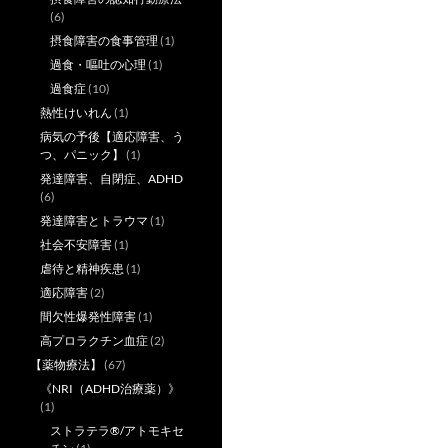
(6)
摂食障害の食事管理
(1)
過食・嘔吐の心理
(1)
過食症
(10)
熱性けいれん
(1)
病気の予後【適応障害、う
つ、パニック】
(1)
発達障害、自閉症、ADHD
(6)
発達障害とトラウマ
(1)
社会不安障害
(1)
虐待と精神疾患
(1)
適応障害
(2)
間欠性爆発性障害
(1)
高プロラクチン血症
(2)
【薬物療法】
(67)
《NRI（ADHD治療薬）》
(1)
ストラテラ®/アトモキセ