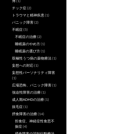
博
(1)
チック症
(2)
トラウマと精神疾患
(1)
パニック障害
(2)
不眠症
(5)
不眠症の治療
(2)
睡眠薬のやめ方
(1)
睡眠薬の選び方
(1)
双極性うつ病の薬物療法
(1)
妄想への対応
(1)
妄想性パーソナリティ障害
(1)
広場恐怖、パニック障害
(1)
強迫性障害の治療
(1)
成人期ADHDの治療
(1)
抜毛症
(1)
摂食障害の治療
(14)
拒食症、神経症性食思不
振症
(4)
摂食障害の認知行動療法