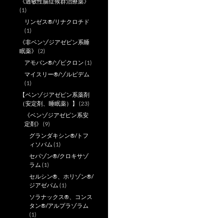
《過敏性腸症候群治療薬》
(1)
リンゼス®/リナクロチド
(1)
《非ベンゾジアゼピン系睡
眠薬》
(2)
アモバン®/ゾピクロン
(1)
マイスリー®/ゾルピデム
(1)
【ベンゾジアゼピン系薬剤
（安定剤、睡眠薬）】
(23)
《ベンゾジアゼピン系安
定剤》
(9)
グランダキシン®/トフ
ィソパム
(1)
セパゾン®/クロキサゾ
ラム
(1)
セルシン®、ホリゾン®/
ジアゼパム
(1)
ソラナックス®、コンス
タン®/アルプラゾラム
(1)