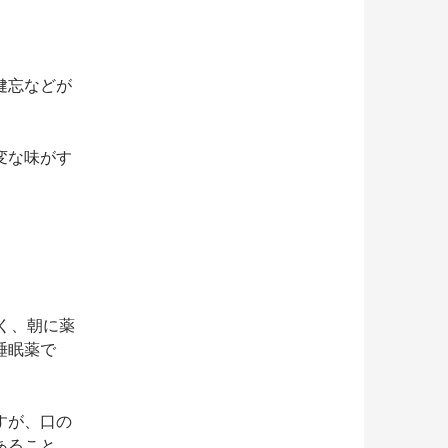
健忘などが
変な味がす
く、朝に薬
睡眠薬で
すが、口の
あること、