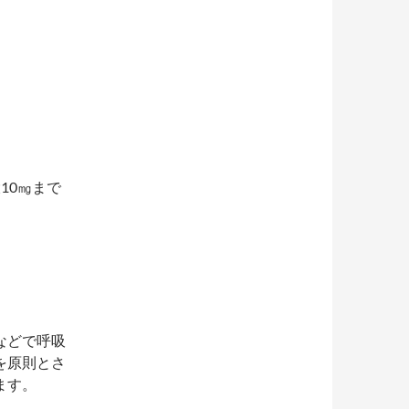
10㎎まで
などで呼吸
を原則とさ
ます。