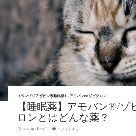
《ベンゾジアゼピン系睡眠薬》
,
アモバン®/ゾピクロン
【睡眠薬】アモバン®/ゾ
ロンとはどんな薬？
2017年2月21日
コメントする