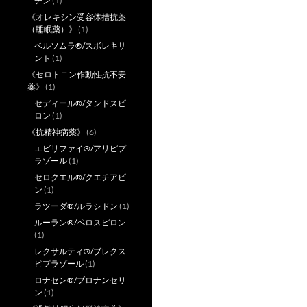
チン
(1)
《オレキシン受容体拮抗薬
（睡眠薬）》
(1)
ベルソムラ®/スボレキサ
ント
(1)
《セロトニン作動性抗不安
薬》
(1)
セディール®/タンドスピ
ロン
(1)
《抗精神病薬》
(6)
エビリファイ®/アリピプ
ラゾール
(1)
セロクエル®/クエチアピ
ン
(1)
ラツーダ®/ルラシドン
(1)
ルーラン®/ペロスピロン
(1)
レクサルティ®/ブレクス
ピプラゾール
(1)
ロナセン®/ブロナンセリ
ン
(1)