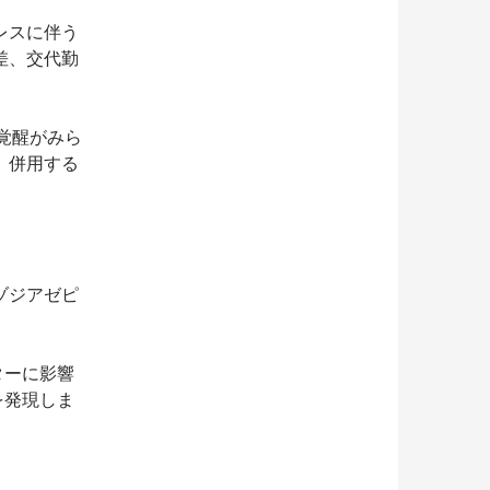
レスに伴う
差、交代勤
覚醒がみら
、併用する
ゾジアゼピ
ターに影響
を発現しま