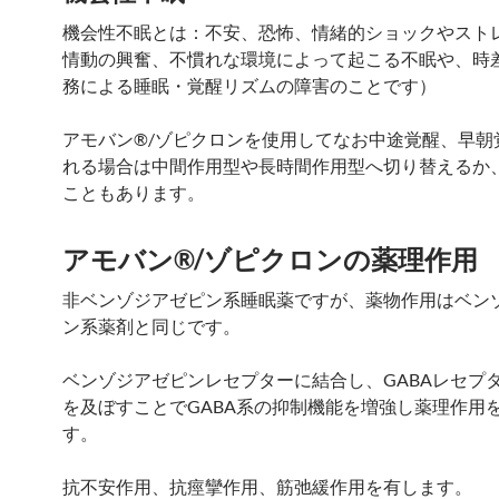
機会性不眠とは：不安、恐怖、情緒的ショックやスト
情動の興奮、不慣れな環境によって起こる不眠や、時
務による睡眠・覚醒リズムの障害のことです）
アモバン®/ゾピクロンを使用してなお中途覚醒、早朝
れる場合は中間作用型や長時間作用型へ切り替えるか
こともあります。
アモバン®/ゾピクロンの薬理作用
非ベンゾジアゼピン系睡眠薬ですが、薬物作用はベン
ン系薬剤と同じです。
ベンゾジアゼピンレセプターに結合し、GABAレセプ
を及ぼすことでGABA系の抑制機能を増強し薬理作用
す。
抗不安作用、抗痙攣作用、筋弛緩作用を有します。