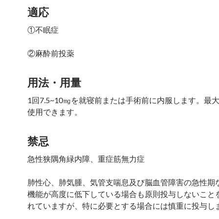
適応
①不眠症
②麻酔前投薬
用法・用量
1回7.5~10㎎を就寝前または手術前に内服します。最大
使用できます。
禁忌
急性狭隅角緑内障、重症筋無力症
肺性心、肺気腫、気管支喘息及び脳血管障害の急性期
機能が高度に低下している場合も原則投与しないこと
れていますが、特に必要とする場合には慎重に投与し