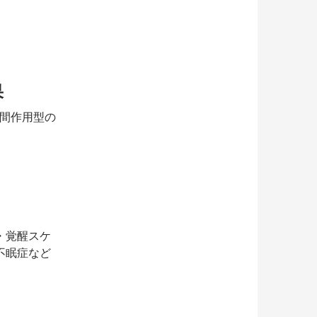
果
時間作用型の
・覚醒スケ
不眠症など