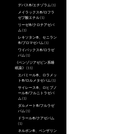
デパス®/エチゾラム
(1)
メイラックス®/ロフラ
ゼプ酸エチル
(1)
リーゼ®/クロチアゼパ
ム
(1)
レキソタン®、セニラン
®/ブロマゼパム
(1)
ワイパックス®/ロラゼ
パム
(1)
《ベンゾジアゼピン系睡
眠薬》
(11)
エバミール®、ロラメッ
ト®/ロルメタゼパム
(1)
サイレース®、ロヒプノ
ール®/フルニトラゼパ
ム
(1)
ダルメート®/フルラゼ
パム
(1)
ドラール®/クアゼパム
(1)
ネルボン®、ベンザリン