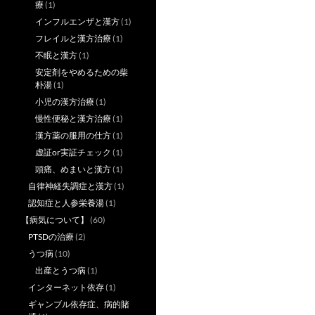
療
(1)
インフルエンザと漢方
(1)
フレイルと漢方治療
(1)
不眠と漢方
(1)
安定剤をやめるための柴
朴湯
(1)
小児の漢方治療
(1)
慢性便秘と漢方治療
(1)
漢方薬の服用の仕方
(1)
虚証or実証チェック
(1)
頭痛、めまいと漢方
(1)
自律神経失調症と漢方
(1)
認知症と人参栄養湯
(1)
【病気について】
(60)
PTSDの治療
(2)
うつ病
(10)
出産とうつ病
(1)
インターネット依存
(1)
ギャンブル依存症、病的賭