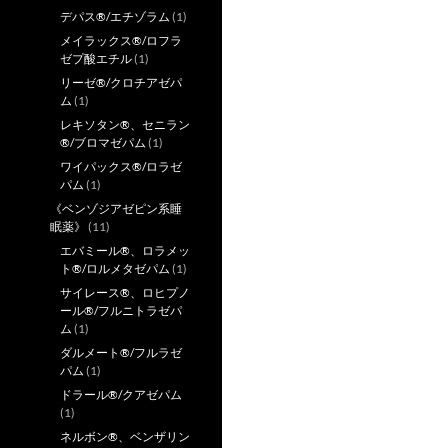
デパス®/エチゾラム
(1)
メイラックス®/ロフラ
ゼプ酸エチル
(1)
リーゼ®/クロチアゼパ
ム
(1)
レキソタン®、セニラン
®/ブロマゼパム
(1)
ワイパックス®/ロラゼ
パム
(1)
《ベンゾジアゼピン系睡
眠薬》
(11)
エバミール®、ロラメッ
ト®/ロルメタゼパム
(1)
サイレース®、ロヒプノ
ール®/フルニトラゼパ
ム
(1)
ダルメート®/フルラゼ
パム
(1)
ドラール®/クアゼパム
(1)
ネルボン®、ベンザリン