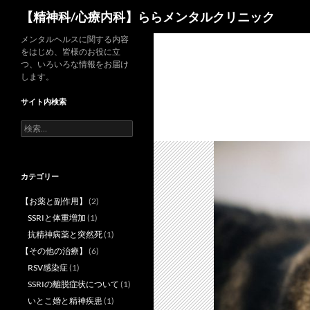
検
【精神科/心療内科】ららメンタルクリニック
索
コ
メンタルヘルスに関する内容
をはじめ、皆様のお役に立
ン
つ、いろいろな情報をお届け
テ
します。
ン
サイト内検索
ツ
へ
検
索:
ス
キ
ッ
カテゴリー
プ
【お薬と副作用】
(2)
SSRIと体重増加
(1)
抗精神病薬と突然死
(1)
【その他の治療】
(6)
RSV感染症
(1)
SSRIの離脱症状について
(1)
いとこ婚と精神疾患
(1)