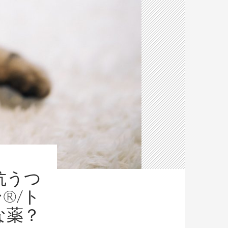
抗うつ
®/ト
な薬？