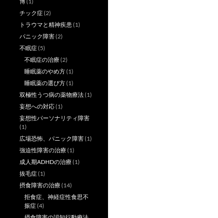
博
(1)
チック症
(2)
トラウマと精神疾患
(1)
パニック障害
(2)
不眠症
(5)
不眠症の治療
(2)
睡眠薬のやめ方
(1)
睡眠薬の選び方
(1)
双極性うつ病の薬物療法
(1)
妄想への対応
(1)
妄想性パーソナリティ障害
(1)
広場恐怖、パニック障害
(1)
強迫性障害の治療
(1)
成人期ADHDの治療
(1)
抜毛症
(1)
摂食障害の治療
(14)
拒食症、神経症性食思不
振症
(4)
摂食障害の認知行動療法