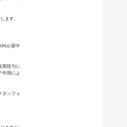
達します。
。
0%が尿中
長期投与に
下作用によ
メタンフェ