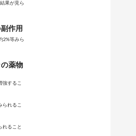
い結果が見ら
の副作用
約2%等みら
ンの薬物
増強するこ
みられるこ
られること