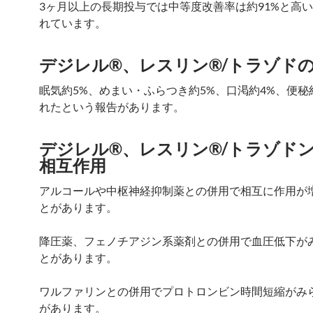
3ヶ月以上の長期投与では中等度改善率は約91%と高
れています。
デジレル®、レスリン®/トラゾド
眠気約5%、めまい・ふらつき約5%、口渇約4%、便秘
れたという報告があります。
デジレル®、レスリン®/トラゾド
相互作用
アルコールや中枢神経抑制薬との併用で相互に作用が
とがあります。
降圧薬、フェノチアジン系薬剤との併用で血圧低下が
とがあります。
ワルファリンとの併用でプロトロンビン時間短縮がみ
があります。