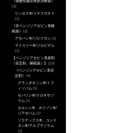
《過敏性腸症候群治療薬》
(1)
リンゼス®/リナクロチド
(1)
《非ベンゾジアゼピン系睡
眠薬》
(2)
アモバン®/ゾピクロン
(1)
マイスリー®/ゾルピデム
(1)
【ベンゾジアゼピン系薬剤
（安定剤、睡眠薬）】
(23)
《ベンゾジアゼピン系安
定剤》
(9)
グランダキシン®/トフ
ィソパム
(1)
セパゾン®/クロキサゾ
ラム
(1)
セルシン®、ホリゾン®/
ジアゼパム
(1)
ソラナックス®、コンス
タン®/アルプラゾラム
(1)