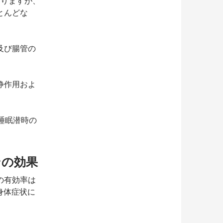
ありますが、
とんどな
及び腸管の
静作用およ
睡眠潜時の
ンの効果
の有効率は
身体症状に