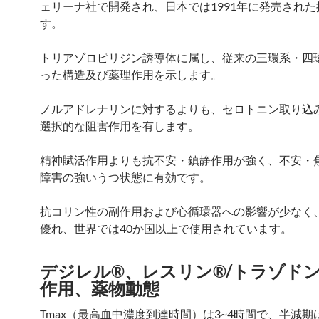
ェリーナ社で開発され、日本では1991年に発売され
す。
トリアゾロピリジン誘導体に属し、従来の三環系・四
った構造及び薬理作用を示します。
ノルアドレナリンに対するよりも、セロトニン取り込
選択的な阻害作用を有します。
精神賦活作用よりも抗不安・鎮静作用が強く、不安・
障害の強いうつ状態に有効です。
抗コリン性の副作用および心循環器への影響が少なく
優れ、世界では40か国以上で使用されています。
デジレル®、レスリン®/トラゾド
作用、薬物動態
Tmax（最高血中濃度到達時間）は3~4時間で、半減期は