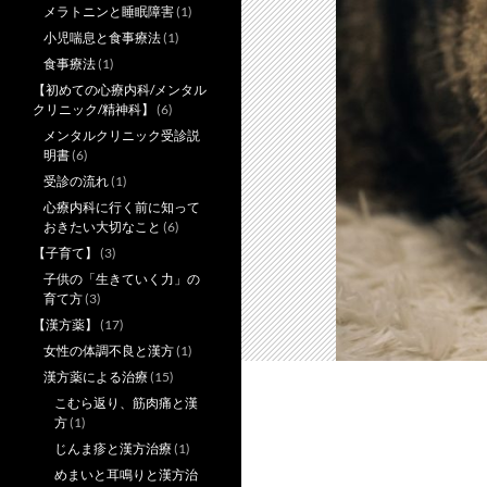
メラトニンと睡眠障害
(1)
小児喘息と食事療法
(1)
食事療法
(1)
【初めての心療内科/メンタル
クリニック/精神科】
(6)
メンタルクリニック受診説
明書
(6)
受診の流れ
(1)
心療内科に行く前に知って
おきたい大切なこと
(6)
【子育て】
(3)
子供の「生きていく力」の
育て方
(3)
【漢方薬】
(17)
女性の体調不良と漢方
(1)
漢方薬による治療
(15)
こむら返り、筋肉痛と漢
方
(1)
じんま疹と漢方治療
(1)
めまいと耳鳴りと漢方治