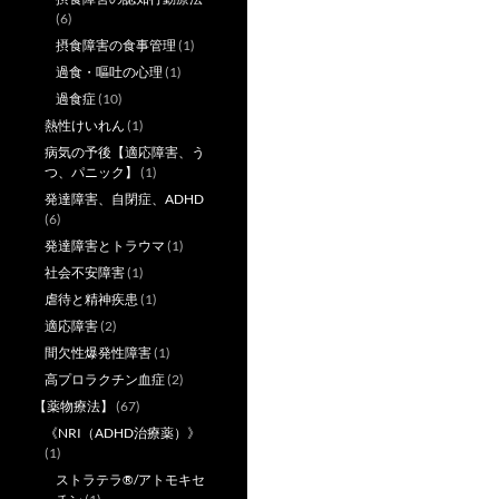
(6)
摂食障害の食事管理
(1)
過食・嘔吐の心理
(1)
過食症
(10)
熱性けいれん
(1)
病気の予後【適応障害、う
つ、パニック】
(1)
発達障害、自閉症、ADHD
(6)
発達障害とトラウマ
(1)
社会不安障害
(1)
虐待と精神疾患
(1)
適応障害
(2)
間欠性爆発性障害
(1)
高プロラクチン血症
(2)
【薬物療法】
(67)
《NRI（ADHD治療薬）》
(1)
ストラテラ®/アトモキセ