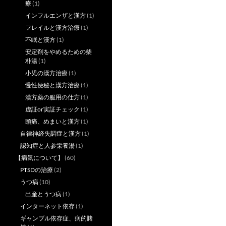
療
(1)
インフルエンザと漢方
(1)
フレイルと漢方治療
(1)
不眠と漢方
(1)
安定剤をやめるための柴
朴湯
(1)
小児の漢方治療
(1)
慢性便秘と漢方治療
(1)
漢方薬の服用の仕方
(1)
虚証or実証チェック
(1)
頭痛、めまいと漢方
(1)
自律神経失調症と漢方
(1)
認知症と人参栄養湯
(1)
【病気について】
(60)
PTSDの治療
(2)
うつ病
(10)
出産とうつ病
(1)
インターネット依存
(1)
ギャンブル依存症、病的賭