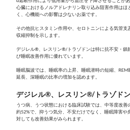
α遮断作用により低用量から血圧を下降させることが
心臓におけるノルアドレナリン取り込み阻害作用はほ
く、心機能への影響は少ないお薬です。
その他抗ヒスタミン作用や、セロトニンによる気管支
収縮抑制を示します。
デジレル®、レスリン®/トラゾドンは特に抗不安・鎮
び睡眠改善作用に優れています。
睡眠脳波では、睡眠率の上昇、睡眠潜時の短縮、REM
延長、深睡眠の比率の増加を認めます。
デジレル®、レスリン®/トラゾド
うつ病、うつ状態における臨床試験では、中等度改善
約52%で、抑うつ気分、不安だけでなく、睡眠障害や
対しても改善効果がみられます。