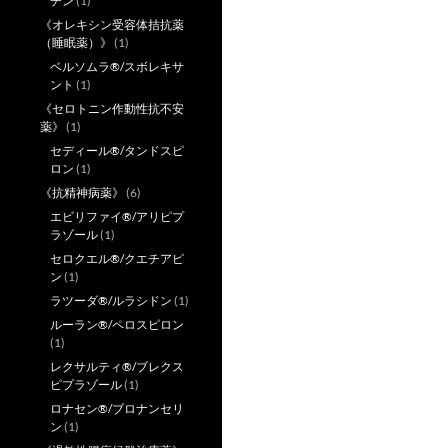
チン
(1)
《オレキシン受容体拮抗薬
（睡眠薬）》
(1)
ベルソムラ®/スボレキサ
ント
(1)
《セロトニン作動性抗不安
薬》
(1)
セディール®/タンドスピ
ロン
(1)
《抗精神病薬》
(6)
エビリファイ®/アリピプ
ラゾール
(1)
セロクエル®/クエチアピ
ン
(1)
ラツーダ®/ルラシドン
(1)
ルーラン®/ペロスピロン
(1)
レクサルティ®/ブレクス
ピプラゾール
(1)
ロナセン®/ブロナンセリ
ン
(1)