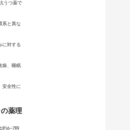
た抗うつ薬で
環系と異な
みに対する
焦燥、睡眠
、安全性に
ンの薬理
約6~7時