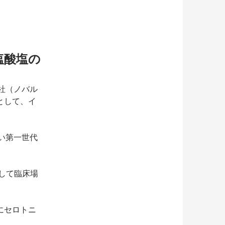
塩酸塩の
社（ノバル
として、イ
い第一世代
として臨床場
にセロトニ