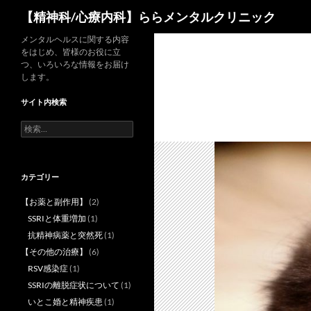
検
【精神科/心療内科】ららメンタルクリニック
索
コ
メンタルヘルスに関する内容
をはじめ、皆様のお役に立
ン
つ、いろいろな情報をお届け
テ
します。
ン
サイト内検索
ツ
へ
検
索:
ス
キ
ッ
カテゴリー
プ
【お薬と副作用】
(2)
SSRIと体重増加
(1)
抗精神病薬と突然死
(1)
【その他の治療】
(6)
RSV感染症
(1)
SSRIの離脱症状について
(1)
いとこ婚と精神疾患
(1)