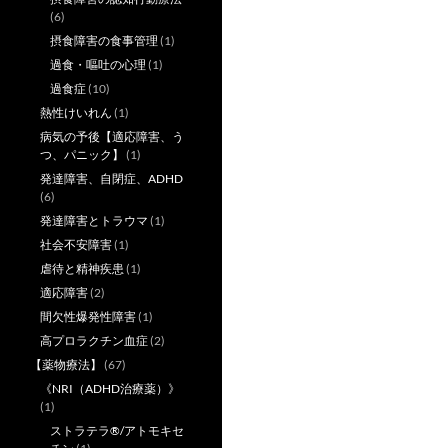
(6)
摂食障害の食事管理
(1)
過食・嘔吐の心理
(1)
過食症
(10)
熱性けいれん
(1)
病気の予後【適応障害、う
つ、パニック】
(1)
発達障害、自閉症、ADHD
(6)
発達障害とトラウマ
(1)
社会不安障害
(1)
虐待と精神疾患
(1)
適応障害
(2)
間欠性爆発性障害
(1)
高プロラクチン血症
(2)
【薬物療法】
(67)
《NRI（ADHD治療薬）》
(1)
ストラテラ®/アトモキセ