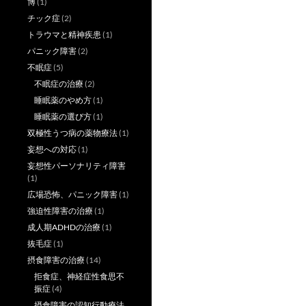
博
(1)
チック症
(2)
トラウマと精神疾患
(1)
パニック障害
(2)
不眠症
(5)
不眠症の治療
(2)
睡眠薬のやめ方
(1)
睡眠薬の選び方
(1)
双極性うつ病の薬物療法
(1)
妄想への対応
(1)
妄想性パーソナリティ障害
(1)
広場恐怖、パニック障害
(1)
強迫性障害の治療
(1)
成人期ADHDの治療
(1)
抜毛症
(1)
摂食障害の治療
(14)
拒食症、神経症性食思不
振症
(4)
摂食障害の認知行動療法