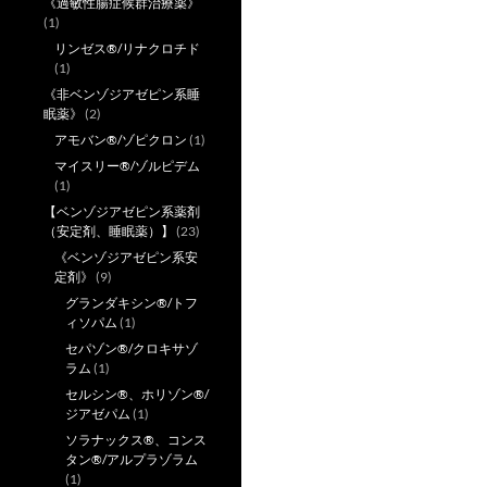
《過敏性腸症候群治療薬》
(1)
リンゼス®/リナクロチド
(1)
《非ベンゾジアゼピン系睡
眠薬》
(2)
アモバン®/ゾピクロン
(1)
マイスリー®/ゾルピデム
(1)
【ベンゾジアゼピン系薬剤
（安定剤、睡眠薬）】
(23)
《ベンゾジアゼピン系安
定剤》
(9)
グランダキシン®/トフ
ィソパム
(1)
セパゾン®/クロキサゾ
ラム
(1)
セルシン®、ホリゾン®/
ジアゼパム
(1)
ソラナックス®、コンス
タン®/アルプラゾラム
(1)