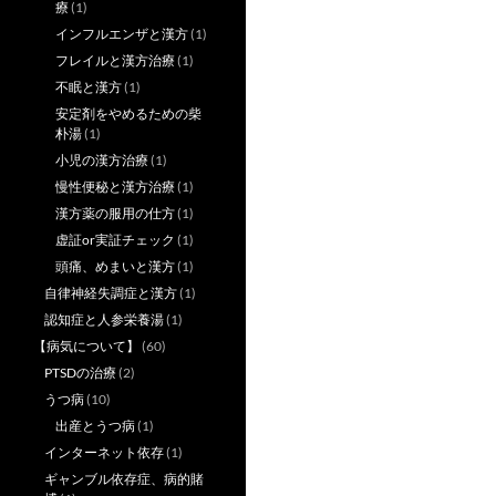
療
(1)
インフルエンザと漢方
(1)
フレイルと漢方治療
(1)
不眠と漢方
(1)
安定剤をやめるための柴
朴湯
(1)
小児の漢方治療
(1)
慢性便秘と漢方治療
(1)
漢方薬の服用の仕方
(1)
虚証or実証チェック
(1)
頭痛、めまいと漢方
(1)
自律神経失調症と漢方
(1)
認知症と人参栄養湯
(1)
【病気について】
(60)
PTSDの治療
(2)
うつ病
(10)
出産とうつ病
(1)
インターネット依存
(1)
ギャンブル依存症、病的賭