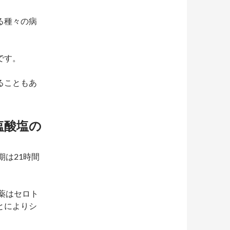
る種々の病
です。
ることもあ
塩酸塩の
期は21時間
薬はセロト
とによりシ