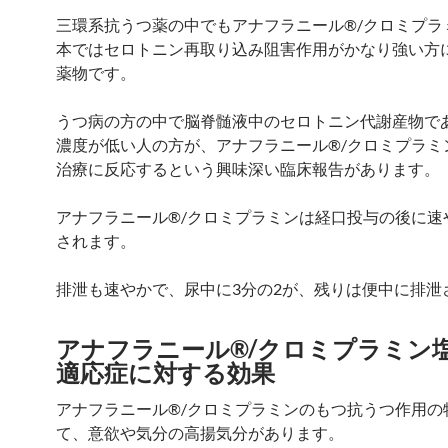
三環系抗うつ薬の中でもアナフラニール®/クロミプラ
本ではセロトニン再取り込み阻害作用がかなり強い方
薬物です。
うつ病の方の中で脳脊髄液中のセロトニン代謝産物である
濃度が低い人の方が、アナフラニール®/クロミプラミ
治療に反応するという興味深い臨床報告があります。
アナフラニール®/クロミプラミンは経口投与の後に速
されます。
排泄も速やかで、尿中に3分の2が、残りは便中に排泄
アナフラニール®/クロミプラミン
適応症に対する効果
アナフラニール®/クロミプラミンのもつ抗うつ作用の
て、意欲や気分の高揚気分があります。