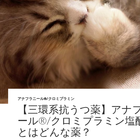
アナフラニール®/クロミプラミン
【三環系抗うつ薬】アナ
ール®/クロミプラミン塩
とはどんな薬？