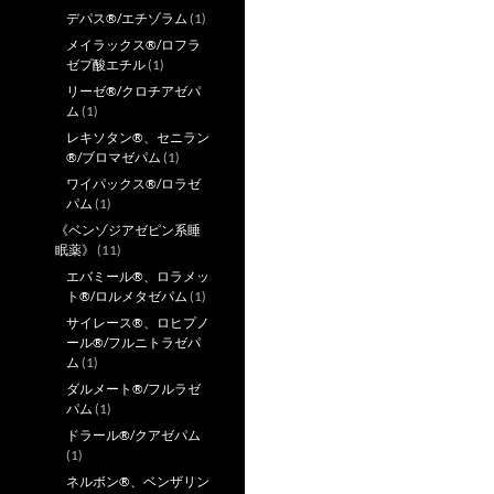
デパス®/エチゾラム
(1)
メイラックス®/ロフラ
ゼプ酸エチル
(1)
リーゼ®/クロチアゼパ
ム
(1)
レキソタン®、セニラン
®/ブロマゼパム
(1)
ワイパックス®/ロラゼ
パム
(1)
《ベンゾジアゼピン系睡
眠薬》
(11)
エバミール®、ロラメッ
ト®/ロルメタゼパム
(1)
サイレース®、ロヒプノ
ール®/フルニトラゼパ
ム
(1)
ダルメート®/フルラゼ
パム
(1)
ドラール®/クアゼパム
(1)
ネルボン®、ベンザリン