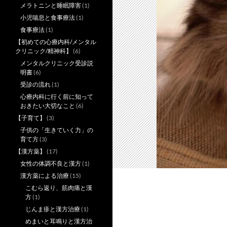
メラトニンと睡眠障害
(1)
小児喘息と食事療法
(1)
食事療法
(1)
【初めての心療内科/メンタル
クリニック/精神科】
(6)
メンタルクリニック受診説
明書
(6)
受診の流れ
(1)
心療内科に行く前に知って
おきたい大切なこと
(6)
【子育て】
(3)
子供の「生きていく力」の
育て方
(3)
【漢方薬】
(17)
女性の体調不良と漢方
(1)
漢方薬による治療
(15)
こむら返り、筋肉痛と漢
方
(1)
じんま疹と漢方治療
(1)
めまいと耳鳴りと漢方治