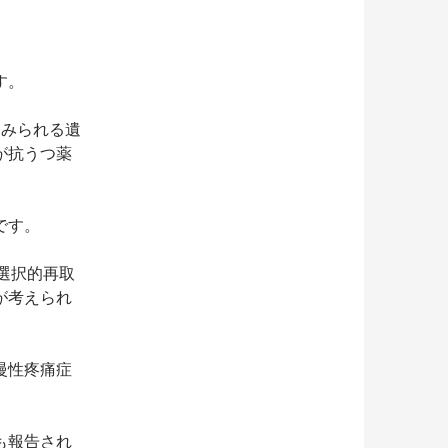
す。
にみられる遺
が抗うつ薬
です。
選択的再取
が考えられ
慢性疼痛症
も報告され