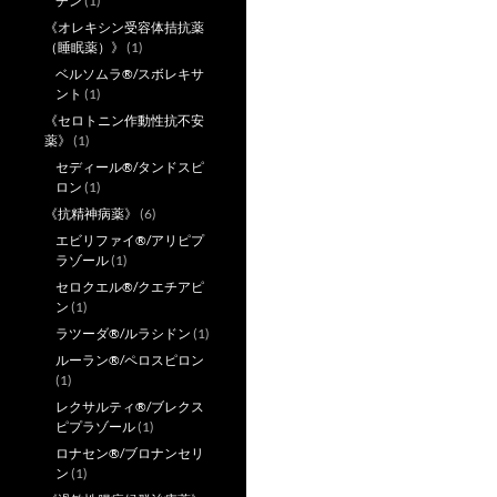
チン
(1)
《オレキシン受容体拮抗薬
（睡眠薬）》
(1)
ベルソムラ®/スボレキサ
ント
(1)
《セロトニン作動性抗不安
薬》
(1)
セディール®/タンドスピ
ロン
(1)
《抗精神病薬》
(6)
エビリファイ®/アリピプ
ラゾール
(1)
セロクエル®/クエチアピ
ン
(1)
ラツーダ®/ルラシドン
(1)
ルーラン®/ペロスピロン
(1)
レクサルティ®/ブレクス
ピプラゾール
(1)
ロナセン®/ブロナンセリ
ン
(1)