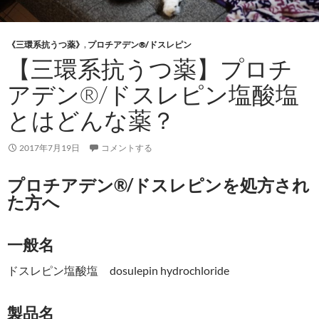
《三環系抗うつ薬》
,
プロチアデン®/ドスレピン
【三環系抗うつ薬】プロチ
アデン®/ドスレピン塩酸塩
とはどんな薬？
2017年7月19日
コメントする
プロチアデン®/ドスレピンを処方され
た方へ
一般名
ドスレピン塩酸塩 dosulepin hydrochloride
製品名