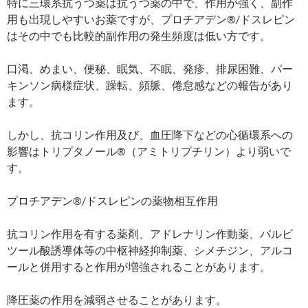
特に三環系抗うつ薬は抗うつ薬の中で、作用が強く、副作
用も出現しやすいお薬ですが、プロチアデン®/ドスレピン
はその中でも比較的副作用の発生頻度は低い方です。
口渇、めまい、便秘、眠気、不眠、発疹、排尿困難、パー
キンソン病様症状、躁転、頻脈、倦怠感などの報告があり
ます。
しかし、抗コリン作用及び、血圧降下などの心循環系への
影響はトリプタノール®（アミトリプチリン）より弱いで
す。
プロチアデン®/ドスレピンの薬物相互作用
抗コリン作用を有する薬剤、アドレナリン作動薬、バルビ
ツール酸誘導体等の中枢神経抑制薬、シメチジン、アルコ
ールと併用すると作用が増強されることがあります。
降圧薬の作用を減弱させることがあります。