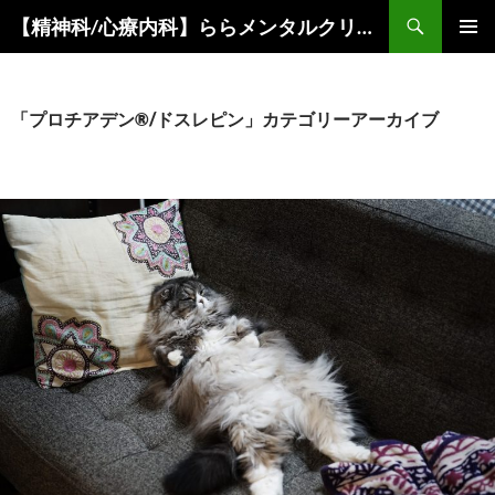
コ
検
【精神科/心療内科】ららメンタルクリニック
ン
索
メインメ
テ
ニュー
ン
ツ
「プロチアデン®/ドスレピン」カテゴリーアーカイブ
へ
ス
キ
ッ
プ