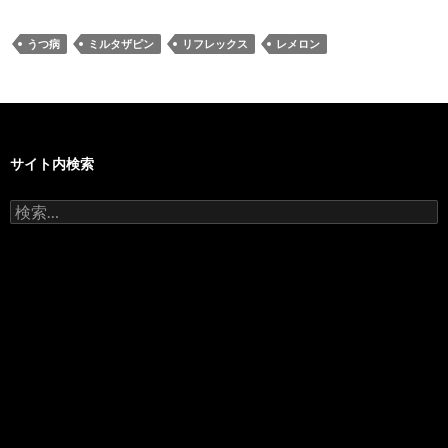
うつ病
ミルタザピン
リフレックス
レメロン
サイト内検索
検
索: