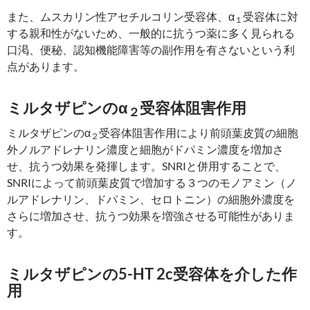
また、ムスカリン性アセチルコリン受容体、α
受容体に対
１
する親和性がないため、一般的に抗うつ薬に多く見られる
口渇、便秘、認知機能障害等の副作用を有さないという利
点があります。
ミルタザピンのα
受容体阻害作用
２
ミルタザピンのα
受容体阻害作用により前頭葉皮質の細胞
２
外ノルアドレナリン濃度と細胞がドパミン濃度を増加さ
せ、抗うつ効果を発揮します。SNRIと併用することで、
SNRIによって前頭葉皮質で増加する３つのモノアミン（ノ
ルアドレナリン、ドパミン、セロトニン）の細胞外濃度を
さらに増加させ、抗うつ効果を増強させる可能性がありま
す。
ミルタザピンの5-HT 2c受容体を介した作
用