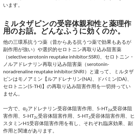
います。
ミルタザピンの受容体親和性と薬理作
用のお話。どんなふうに効くのか。
他の三環系抗うつ薬（昔からある抗うつ薬で効果もあるが
副作用が強い）や選択的セロトニン再取り込み阻害薬
（selective serotonin reuptake inhibitor:SSRI)、セロトニン・
ノルアドレナリン再取り込み阻害薬（serotonin-
noradrenaline reuptake inhibitor:SNRI）と違って、ミルタザ
ピンはモノアミン【ルアドレナリン(NA)、ドパミン(DA)、
セロトニン(5-TH)】の再取り込み阻害作用を一切持ってい
ません。
一方で、α
アドレナリン受容体阻害作用、5-HT
受容体阻
2
2A
害作用、5-HT
受容体阻害作用、5-HT
受容体阻害作用、ヒ
2c
3
スタミンH1受容体阻害作用を有し、それぞれ臨床効果、副
作用と関連があります。