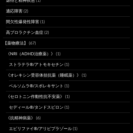
虐待と精神疾患
(1)
適応障害
(2)
間欠性爆発性障害
(1)
高プロラクチン血症
(2)
【薬物療法】
(67)
《NRI（ADHD治療薬）》
(1)
ストラテラ®/アトモキセチン
(1)
《オレキシン受容体拮抗薬（睡眠薬）》
(1)
ベルソムラ®/スボレキサント
(1)
《セロトニン作動性抗不安薬》
(1)
セディール®/タンドスピロン
(1)
《抗精神病薬》
(6)
エビリファイ®/アリピプラゾール
(1)