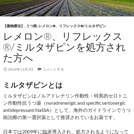
【薬物療法】
,
うつ病
,
レメロン®、リフレックス®/ミルタザピン
レメロン®、リフレックス
®/ミルタザピンを処方され
た方へ
2016年11月5日
コメントする
ミルタザピンとは
ミルタザピンはノルアドレナリン作動性・特異的セロトニ
ン作動性抗うつ薬（noradrenerigic and specific sertonergic
antidepressant:NaSSA）として、海外のガイドラインでうつ
病治療の第一選択薬として推奨されているお薬です。
日本では2009年に臨床導入され、処方されるようになって