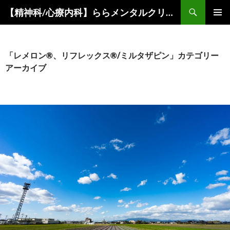
コ
検
【精神科/心療内科】ららメンタルクリニック
ン
索
メインメ
テ
ニュー
ン
ツ
「レメロン®、リフレックス®/ミルタザピン」カテゴリー
へ
アーカイブ
ス
キ
ッ
プ