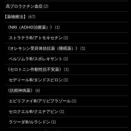
高プロラクチン血症
(2)
【薬物療法】
(67)
《NRI（ADHD治療薬）》
(1)
ストラテラ®/アトモキセチン
(1)
《オレキシン受容体拮抗薬（睡眠薬）》
(1)
ベルソムラ®/スボレキサント
(1)
《セロトニン作動性抗不安薬》
(1)
セディール®/タンドスピロン
(1)
《抗精神病薬》
(6)
エビリファイ®/アリピプラゾール
(1)
セロクエル®/クエチアピン
(1)
ラツーダ®/ルラシドン
(1)