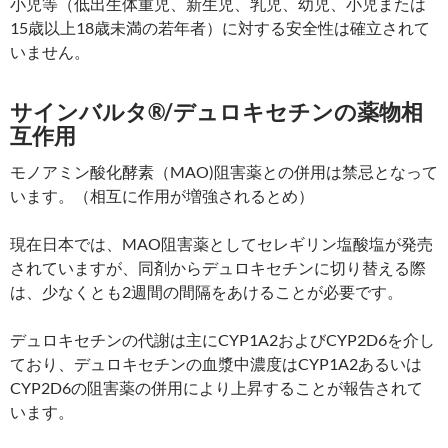
小児等（低出生体重児、新生児、乳児、幼児、小児または
15歳以上18歳未満の若年者）に対する安全性は確立されて
いません。
サインバルタ®/デュロキセチンの薬物相
互作用
モノアミン酸化酵素（MAO)阻害薬との併用は禁忌となって
います。（相互に作用が増強されるとめ）
現在日本では、MAO阻害薬としてセレギリン塩酸塩が発売
されていますが、同剤からデュロキセチンに切り替える際
は、少なくとも2週間の間隔をあけることが必要です。
デュロキセチンの代謝は主にCYP1A2およびCYP2D6を介し
ており、デュロキセチンの血漿中濃度はCYP1A2あるいは
CYP2D6の阻害薬の併用により上昇することが報告されて
います。