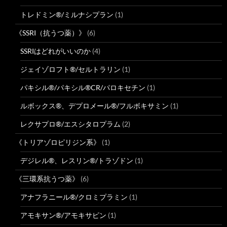
トレドミン®/ミルナシプラン
(1)
《SSRI（抗うつ薬）》
(6)
SSRIはどれがいいのか
(4)
ジェイゾロフト®/セルトラリン
(1)
パキシル®/パキシル®CR/パロキセチン
(1)
ルボックス®、デプロメール®/フルボキサミン
(1)
レクサプロ®/エスシタロプラム
(2)
《トリアゾロピリジン系》
(1)
デジレル®、レスリン®/トラゾドン
(1)
《三環系抗うつ薬》
(6)
アナフラニール®/クロミプラミン
(1)
アモキサン®/アモキサピン
(1)