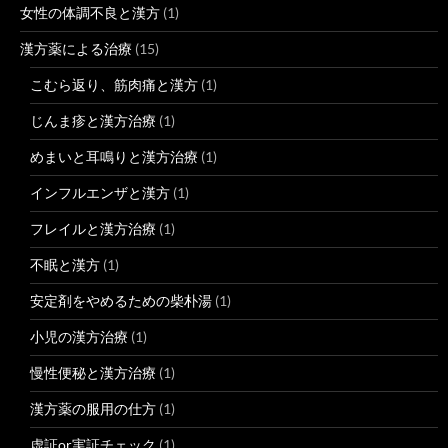
女性の体調不良と漢方
(1)
漢方薬による治療
(15)
こむら返り、筋肉痛と漢方
(1)
じんま疹と漢方治療
(1)
めまいと耳鳴りと漢方治療
(1)
インフルエンザと漢方
(1)
フレイルと漢方治療
(1)
不眠と漢方
(1)
安定剤をやめるための柴朴湯
(1)
小児の漢方治療
(1)
慢性便秘と漢方治療
(1)
漢方薬の服用の仕方
(1)
虚証or実証チェック
(1)