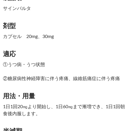
サインバルタ
剤型
カプセル 20mg、30mg
適応
①うつ病・うつ状態
②糖尿病性神経障害に伴う疼痛、線維筋痛症に伴う疼痛
用法・用量
1日1回20㎎より開始し、1日60㎎まで漸増でき、1日1回朝
食後内服します。
半減期