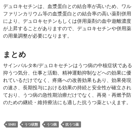
デュロキセチンは、血漿蛋白との結合率が高いため、ワル
ファリンカリウム等の血漿蛋白との結合率の高い薬剤併用
により、デュロキセチンもしくは併用薬剤の血中遊離濃度
が上昇することがありますので、デュロキセチンや併用薬
の用量調整が必要になります。
まとめ
サインバルタ®/デュロキセチンはうつ病の中核症状である
抑うつ気分、仕事と活動、精神運動抑制などへの効果に優
れているだけでなく、疼痛への改善効果もあり、効果発現
の速さ、長期投与における効果の持続と安全性が確立され
ており、うつ病の急性期治療だけでなく、再発・再燃予防
のための継続・維持療法にも適した抗うつ薬といえます。
SNRI
うつ状態
うつ病
抗うつ薬