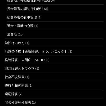
拒食症、神経症性食思不振症
(4)
摂食障害の認知行動療法
(6)
摂食障害の食事管理
(1)
過食・嘔吐の心理
(1)
過食症
(10)
熱性けいれん
(1)
病気の予後【適応障害、うつ、パニック】
(1)
発達障害、自閉症、ADHD
(6)
発達障害とトラウマ
(1)
社会不安障害
(1)
虐待と精神疾患
(1)
適応障害
(2)
間欠性爆発性障害
(1)