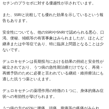
セチンのプラセボに対する優越性が示されています。
また、SSRIと比較しても優れた効果を示しているという報
告もあります。
安全性についても、他のSSRIやSNRIで認められる悪心、口
渇、便秘、傾眠等の有害事象はみられましたが、ほとんど
継承または中等症であり、特に臨床上問題となることは少
ないです。
デュロキセチンは長期投与における効果の持続と安全性が
確立されており、うつ病の急性期治療だけでなく、再発・
再燃予防のために必要と言われている継続・維持療法にも
適した抗うつ薬といえます。
デュロキセチンの薬理作用の特徴の１つに、身体的痛み症
状への有効性が挙げられます。
うつ病の方の65%に腰痛、頭痛、腹痛等の疼痛がみられ、