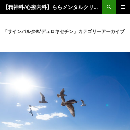
コ
検
【精神科/心療内科】ららメンタルクリニック
ン
索
メインメ
テ
ニュー
ン
ツ
「サインバルタ®/デュロキセチン」カテゴリーアーカイブ
へ
ス
キ
ッ
プ