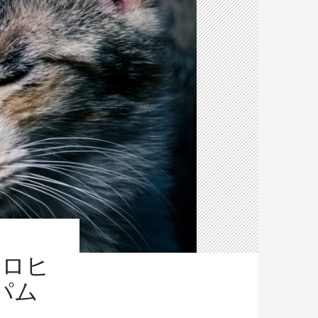
、ロヒ
パム