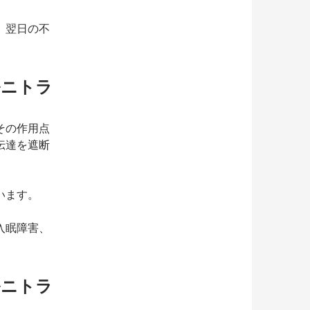
、翌日の不
ルニトラ
その作用点
伝達を遮断
います。
入眠障害、
。
ルニトラ