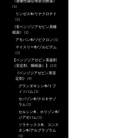
《過敏性腸症候群治療薬》
(1)
リンゼス®/リナクロチド
(1)
《非ベンゾジアゼピン系睡
眠薬》
(2)
アモバン®/ゾピクロン
(1)
マイスリー®/ゾルピデム
(1)
【ベンゾジアゼピン系薬剤
（安定剤、睡眠薬）】
(23)
《ベンゾジアゼピン系安
定剤》
(9)
グランダキシン®/トフ
ィソパム
(1)
セパゾン®/クロキサゾ
ラム
(1)
セルシン®、ホリゾン®/
ジアゼパム
(1)
ソラナックス®、コンス
タン®/アルプラゾラム
(1)