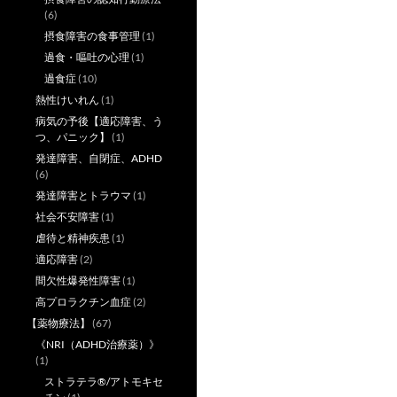
(6)
摂食障害の食事管理
(1)
過食・嘔吐の心理
(1)
過食症
(10)
熱性けいれん
(1)
病気の予後【適応障害、う
つ、パニック】
(1)
発達障害、自閉症、ADHD
(6)
発達障害とトラウマ
(1)
社会不安障害
(1)
虐待と精神疾患
(1)
適応障害
(2)
間欠性爆発性障害
(1)
高プロラクチン血症
(2)
【薬物療法】
(67)
《NRI（ADHD治療薬）》
(1)
ストラテラ®/アトモキセ