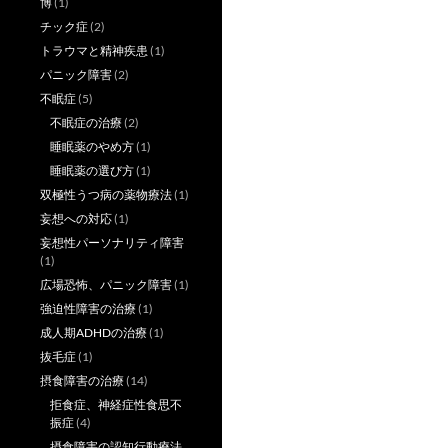
博
(1)
チック症
(2)
トラウマと精神疾患
(1)
パニック障害
(2)
不眠症
(5)
不眠症の治療
(2)
睡眠薬のやめ方
(1)
睡眠薬の選び方
(1)
双極性うつ病の薬物療法
(1)
妄想への対応
(1)
妄想性パーソナリティ障害
(1)
広場恐怖、パニック障害
(1)
強迫性障害の治療
(1)
成人期ADHDの治療
(1)
抜毛症
(1)
摂食障害の治療
(14)
拒食症、神経症性食思不
振症
(4)
摂食障害の認知行動療法