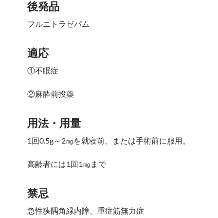
後発品
フルニトラゼパム
適応
①不眠症
②麻酔前投薬
用法・用量
1回0.5g～2㎎を就寝前、または手術前に服用。
高齢者には1回1㎎まで
禁忌
急性狭隅角緑内障、重症筋無力症