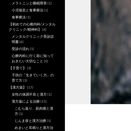
メラトニンと睡眠障害
(1)
小児喘息と食事療法
(1)
食事療法
(1)
【初めての心療内科/メンタル
クリニック/精神科】
(6)
メンタルクリニック受診説
明書
(6)
受診の流れ
(1)
心療内科に行く前に知って
おきたい大切なこと
(6)
【子育て】
(3)
子供の「生きていく力」の
育て方
(3)
【漢方薬】
(17)
女性の体調不良と漢方
(1)
漢方薬による治療
(15)
こむら返り、筋肉痛と漢
方
(1)
じんま疹と漢方治療
(1)
めまいと耳鳴りと漢方治