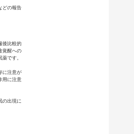
などの報告
服後比較的
途覚醒への
眠薬です。
存に注意が
作用に注意
眠の出現に