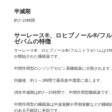
半減期
約7~25時間
サーレース®、ロヒプノール®/フ
ゼパムの特徴
サーレース®、ロヒプノール®/フルニトラゼパムは19
が開始された睡眠薬です。
中間作用型のンゾジアゼピン系睡眠薬に分類されます
内服後、約１～2時間で最高血中濃度に達します。
消失半減期は約7～25時間で、中間作用型睡眠薬です
中間作用型の睡眠薬は中途覚醒や早朝覚醒などの睡眠
のある不眠症に有効です。