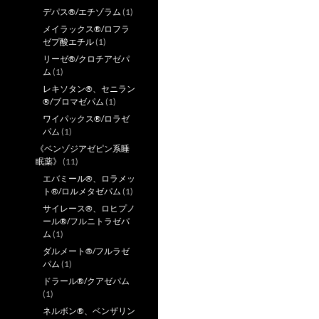
デパス®/エチゾラム
(1)
メイラックス®/ロフラ
ゼプ酸エチル
(1)
リーゼ®/クロチアゼパ
ム
(1)
レキソタン®、セニラン
®/ブロマゼパム
(1)
ワイパックス®/ロラゼ
パム
(1)
《ベンゾジアゼピン系睡
眠薬》
(11)
エバミール®、ロラメッ
ト®/ロルメタゼパム
(1)
サイレース®、ロヒプノ
ール®/フルニトラゼパ
ム
(1)
ダルメート®/フルラゼ
パム
(1)
ドラール®/クアゼパム
(1)
ネルボン®、ベンザリン