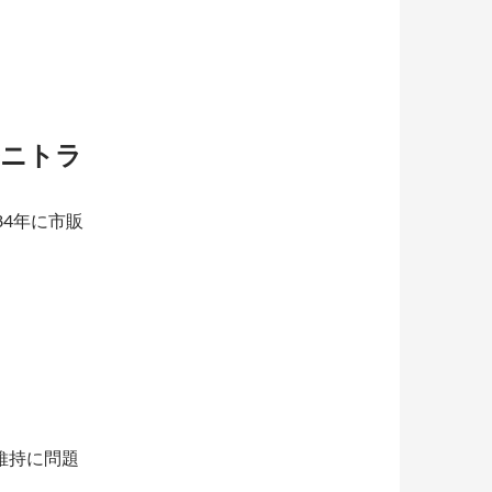
ルニトラ
84年に市販
。
。
維持に問題