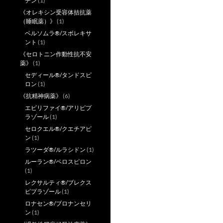
チン
(1)
《オレキシン受容体拮抗薬
（睡眠薬）》
(1)
ベルソムラ®/スボレキサ
ント
(1)
《セロトニン作動性抗不安
薬》
(1)
セディール®/タンドスピ
ロン
(1)
《抗精神病薬》
(6)
エビリファイ®/アリピプ
ラゾール
(1)
セロクエル®/クエチアピ
ン
(1)
ラツーダ®/ルラシドン
(1)
ルーラン®/ペロスピロン
(1)
レクサルティ®/ブレクス
ピプラゾール
(1)
ロナセン®/ブロナンセリ
ン
(1)