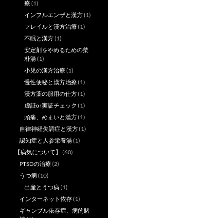
療
(1)
インフルエンザと漢方
(1)
フレイルと漢方治療
(1)
不眠と漢方
(1)
安定剤をやめるための柴
朴湯
(1)
小児の漢方治療
(1)
慢性便秘と漢方治療
(1)
漢方薬の服用の仕方
(1)
虚証or実証チェック
(1)
頭痛、めまいと漢方
(1)
自律神経失調症と漢方
(1)
認知症と人参栄養湯
(1)
【病気について】
(60)
PTSDの治療
(2)
うつ病
(10)
出産とうつ病
(1)
インターネット依存
(1)
ギャンブル依存症、病的賭