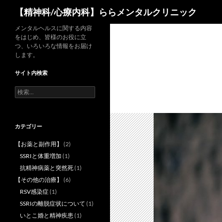
検
【精神科/心療内科】ららメンタルクリニック
索
コ
メンタルヘルスに関する内容
をはじめ、皆様のお役に立
ン
つ、いろいろな情報をお届け
テ
します。
ン
サイト内検索
ツ
へ
検
索:
ス
キ
ッ
カテゴリー
プ
【お薬と副作用】
(2)
SSRIと体重増加
(1)
抗精神病薬と突然死
(1)
【その他の治療】
(6)
RSV感染症
(1)
SSRIの離脱症状について
(1)
いとこ婚と精神疾患
(1)