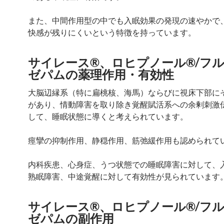
また、中間作用型の中でも入眠効果の発現の速やかで
快感が残りにくいという特徴を持っています。
サイレース®、ロヒプノール®/フ
ゼパムの薬理作用・有効性
大脳辺縁系（特に扁桃核、海馬）ならびに視床下部に
があり、情動障害を取り除き覚醒賦活系への余剰刺激
して、睡眠状態に導くと考えられています。
痙攣の抑制作用、静穏作用、筋弛緩作用も認められて
内科疾患、心身症、うつ状態での睡眠障害に対して、
熟眠障害、中途覚醒に対して有効性が見られています
サイレース®、ロヒプノール®/フ
ゼパムの副作用