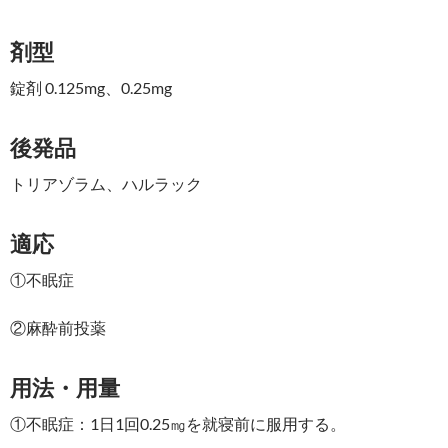
剤型
錠剤 0.125mg、0.25mg
後発品
トリアゾラム、ハルラック
適応
①不眠症
②麻酔前投薬
用法・用量
①不眠症：1日1回0.25㎎を就寝前に服用する。