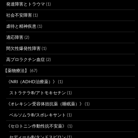
発達障害とトラウマ
(1)
社会不安障害
(1)
虐待と精神疾患
(1)
適応障害
(2)
間欠性爆発性障害
(1)
高プロラクチン血症
(2)
【薬物療法】
(67)
《NRI（ADHD治療薬）》
(1)
ストラテラ®/アトモキセチン
(1)
《オレキシン受容体拮抗薬（睡眠薬）》
(1)
ベルソムラ®/スボレキサント
(1)
《セロトニン作動性抗不安薬》
(1)
セディール®/タンドスピロン
(1)