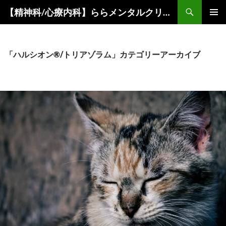
コ
検
【精神科/心療内科】ららメンタルクリニック
ン
索
メインメ
テ
ニュー
ン
ツ
「ハルシオン®/トリアゾラム」カテゴリーアーカイブ
へ
ス
キ
ッ
プ