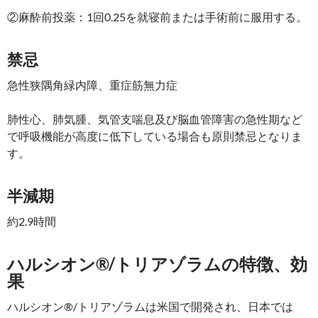
②麻酔前投薬：1回0.25を就寝前または手術前に服用する。
禁忌
急性狭隅角緑内障、重症筋無力症
肺性心、肺気腫、気管支喘息及び脳血管障害の急性期など
で呼吸機能が高度に低下している場合も原則禁忌となりま
す。
半減期
約2.9時間
ハルシオン®/トリアゾラムの特徴、効
果
ハルシオン®/トリアゾラムは米国で開発され、日本では