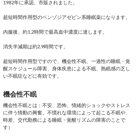
1982年に承認、市販されました。
超短時間作用型のベンゾジアゼピン系睡眠薬になります。
内服後、約1.2時間で最高血中濃度に達します。
消失半減期は約2.9時間です。
超短時間作用型ですので、機会性不眠、一過性の睡眠・覚
醒スケジュール障害、身体疾患による不眠、熟眠感の乏し
い不眠症などに有効です。
機会性不眠
機会性不眠とは：不安、恐怖、情緒的ショックやストレス
に伴う情動の興奮、不慣れな環境によって起こる不眠や、
時差、交代勤務による睡眠・覚醒リズムの障害のことで
す）