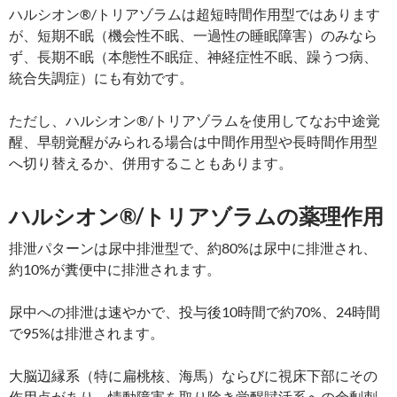
ハルシオン®/トリアゾラムは超短時間作用型ではあります
が、短期不眠（機会性不眠、一過性の睡眠障害）のみなら
ず、長期不眠（本態性不眠症、神経症性不眠、躁うつ病、
統合失調症）にも有効です。
ただし、ハルシオン®/トリアゾラムを使用してなお中途覚
醒、早朝覚醒がみられる場合は中間作用型や長時間作用型
へ切り替えるか、併用することもあります。
ハルシオン®/トリアゾラムの薬理作用
排泄パターンは尿中排泄型で、約80%は尿中に排泄され、
約10%が糞便中に排泄されます。
尿中への排泄は速やかで、投与後10時間で約70%、24時間
で95%は排泄されます。
大脳辺縁系（特に扁桃核、海馬）ならびに視床下部にその
作用点があり、情動障害を取り除き覚醒賦活系への余剰刺