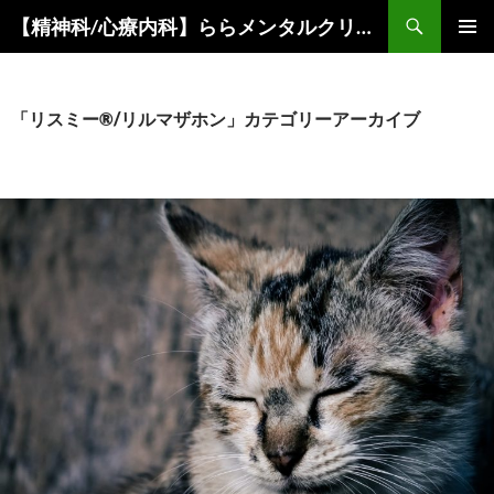
コ
検
【精神科/心療内科】ららメンタルクリニック
ン
索
メインメ
テ
ニュー
ン
ツ
「リスミー®/リルマザホン」カテゴリーアーカイブ
へ
ス
キ
ッ
プ