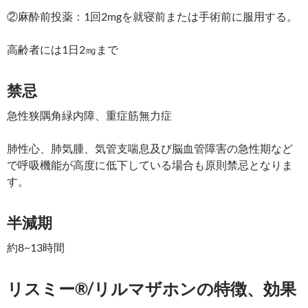
②麻酔前投薬：1回2mgを就寝前または手術前に服用する。
高齢者には1日2㎎まで
禁忌
急性狭隅角緑内障、重症筋無力症
肺性心、肺気腫、気管支喘息及び脳血管障害の急性期など
で呼吸機能が高度に低下している場合も原則禁忌となりま
す。
半減期
約8~13時間
リスミー®/リルマザホンの特徴、効果