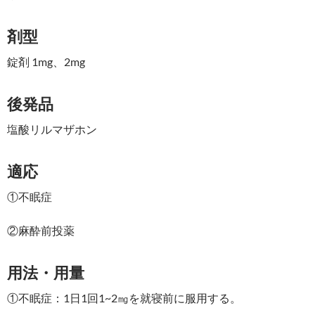
剤型
錠剤 1mg、2mg
後発品
塩酸リルマザホン
適応
①不眠症
②麻酔前投薬
用法・用量
①不眠症：1日1回1~2㎎を就寝前に服用する。