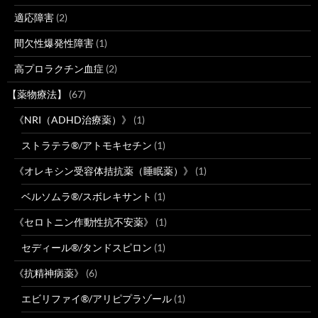
適応障害
(2)
間欠性爆発性障害
(1)
高プロラクチン血症
(2)
【薬物療法】
(67)
《NRI（ADHD治療薬）》
(1)
ストラテラ®/アトモキセチン
(1)
《オレキシン受容体拮抗薬（睡眠薬）》
(1)
ベルソムラ®/スボレキサント
(1)
《セロトニン作動性抗不安薬》
(1)
セディール®/タンドスピロン
(1)
《抗精神病薬》
(6)
エビリファイ®/アリピプラゾール
(1)