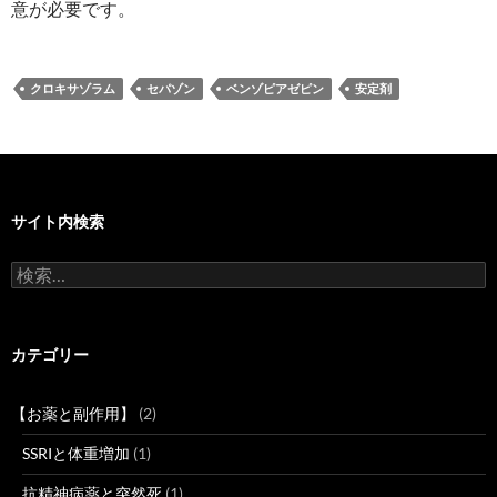
意が必要です。
クロキサゾラム
セパゾン
ベンゾピアゼピン
安定剤
サイト内検索
検
索:
カテゴリー
【お薬と副作用】
(2)
SSRIと体重増加
(1)
抗精神病薬と突然死
(1)