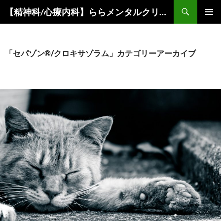
コ
検
【精神科/心療内科】ららメンタルクリニック
ン
索
メインメ
テ
ニュー
ン
ツ
「セパゾン®/クロキサゾラム」カテゴリーアーカイブ
へ
ス
キ
ッ
プ