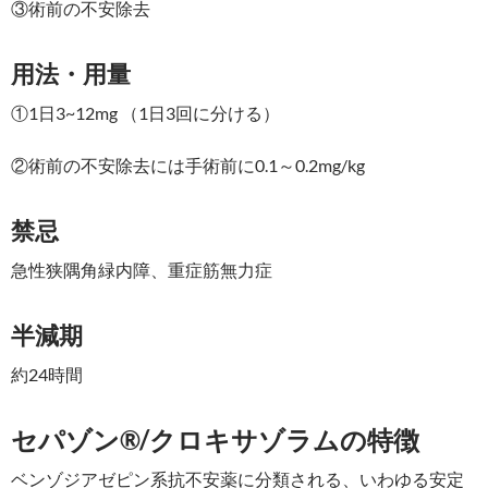
③術前の不安除去
用法・用量
①1日3~12mg （1日3回に分ける）
②術前の不安除去には手術前に0.1～0.2mg/kg
禁忌
急性狭隅角緑内障、重症筋無力症
半減期
約24時間
セパゾン®/クロキサゾラムの特徴
ベンゾジアゼピン系抗不安薬に分類される、いわゆる安定