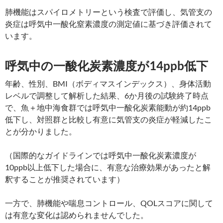
肺機能はスパイロメトリーという検査で評価し、気管支の
炎症は呼気中一酸化窒素濃度の測定値に基づき評価されて
います。
呼気中の一酸化炭素濃度が14ppb低下
年齢、性別、BMI（ボディマスインデックス）、身体活動
レベルで調整して解析した結果、6か月後の試験終了時点
で、魚＋地中海食群では呼気中一酸化炭素能動が約14ppb
低下し、対照群と比較し有意に気管支の炎症が軽減したこ
とが分かりました。
（国際的なガイドラインでは呼気中一酸化炭素濃度が
10ppb以上低下した場合に、有意な治療効果があったと解
釈することが推奨されています）
一方で、肺機能や喘息コントロール、QOLスコアに関して
は有意な変化は認められませんでした。