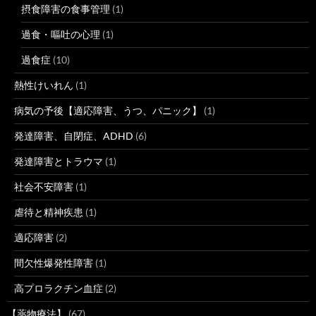
摂食障害の食事管理
(1)
過食・嘔吐の心理
(1)
過食症
(10)
熱性けいれん
(1)
病気の予後【適応障害、うつ、パニック】
(1)
発達障害、自閉症、ADHD
(6)
発達障害とトラウマ
(1)
社会不安障害
(1)
虐待と精神疾患
(1)
適応障害
(2)
間欠性爆発性障害
(1)
高プロラクチン血症
(2)
【薬物療法】
(67)