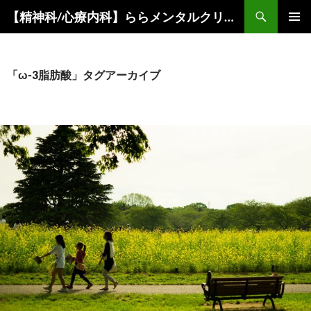
コ
検
【精神科/心療内科】ららメンタルクリニック
ン
索
メインメ
テ
ニュー
ン
ツ
「ω-3脂肪酸」タグアーカイブ
へ
ス
キ
ッ
プ