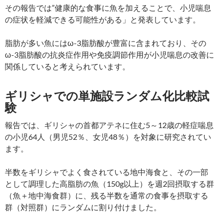
その報告では”健康的な食事に魚を加えることで、小児喘息
の症状を軽減できる可能性がある」と発表しています。
脂肪が多い魚にはω-3脂肪酸が豊富に含まれており、その
ω-3脂肪酸の抗炎症作用や免疫調節作用が小児喘息の改善に
関係していると考えられています。
ギリシャでの単施設ランダム化比較試
験
報告では、ギリシャの首都アテネに住む5～12歳の軽症喘息
の小児64人（男児52％、女児48％）を対象に研究されてい
ます。
半数をギリシャでよく食されている地中海食と、その一部
として調理した高脂肪の魚（150g以上）を週2回摂取する群
（魚＋地中海食群）に、残る半数を通常の食事を摂取する
群（対照群）にランダムに割り付けました。