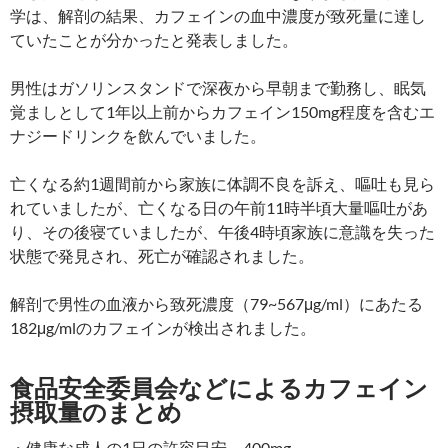
学は、解剖の結果、カフェインの血中濃度が致死量に達し
ていたことが分かったと発表しました。
男性はガソリンスタンドで深夜から早朝まで勤務し、眠気
覚ましとして1年以上前からカフェイン150mg程度を含むエ
ナジードリンクを飲んでいました。
亡くなる約1週間前から家族に体調不良を訴え、嘔吐も見ら
れていましたが、亡くなる日の午前11時半頃大量嘔吐があ
り、その後寝ていましたが、午後4時頃家族に意識を失った
状態で発見され、死亡が確認されました。
解剖で男性の血液から致死濃度（79~567μg/ml）にあたる
182μg/mlのカフェインが検出されました。
食品安全委員会などによるカフェイン
摂取量のまとめ
・健康な成人の1日の許容目安 400mg