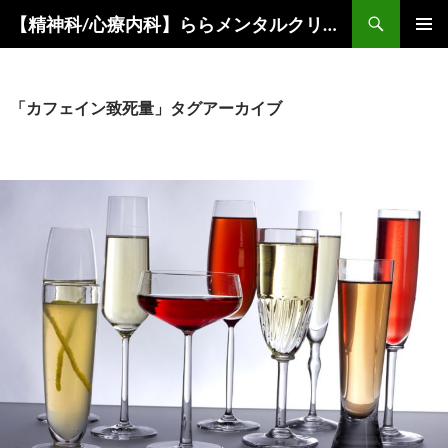
コ
検
【精神科/心療内科】ららメンタルクリニック
ン
索
メインメ
テ
ニュー
ン
ツ
「カフェイン致死量」タグアーカイブ
へ
ス
キ
ッ
プ