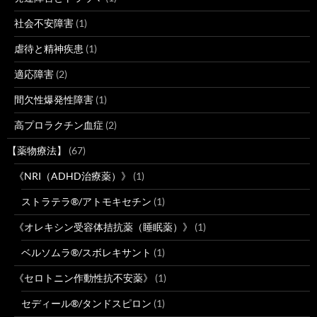
社会不安障害
(1)
虐待と精神疾患
(1)
適応障害
(2)
間欠性爆発性障害
(1)
高プロラクチン血症
(2)
【薬物療法】
(67)
《NRI（ADHD治療薬）》
(1)
ストラテラ®/アトモキセチン
(1)
《オレキシン受容体拮抗薬（睡眠薬）》
(1)
ベルソムラ®/スボレキサント
(1)
《セロトニン作動性抗不安薬》
(1)
セディール®/タンドスピロン
(1)