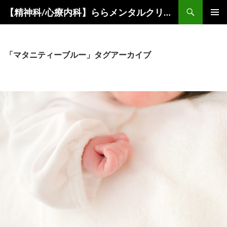
コ
検
【精神科/心療内科】ららメンタルクリニック
ン
索
メインメ
テ
ニュー
ン
ツ
「マタニティーブルー」タグアーカイブ
へ
ス
キ
ッ
プ