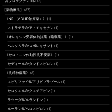
高プロラクチン血症
(2)
【薬物療法】
(67)
《NRI（ADHD治療薬）》
(1)
ストラテラ®/アトモキセチン
(1)
《オレキシン受容体拮抗薬（睡眠薬）》
(1)
ベルソムラ®/スボレキサント
(1)
《セロトニン作動性抗不安薬》
(1)
セディール®/タンドスピロン
(1)
《抗精神病薬》
(6)
エビリファイ®/アリピプラゾール
(1)
セロクエル®/クエチアピン
(1)
ラツーダ®/ルラシドン
(1)
ルーラン®/ペロスピロン
(1)