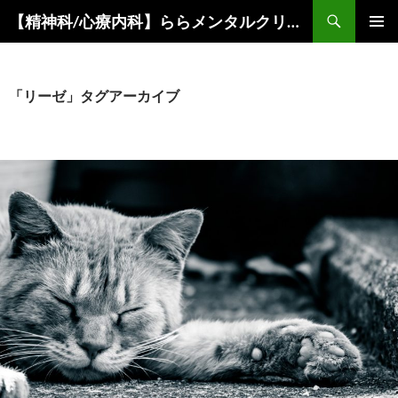
コ
検
【精神科/心療内科】ららメンタルクリニック
ン
索
メインメ
テ
ニュー
ン
ツ
「リーゼ」タグアーカイブ
へ
ス
キ
ッ
プ