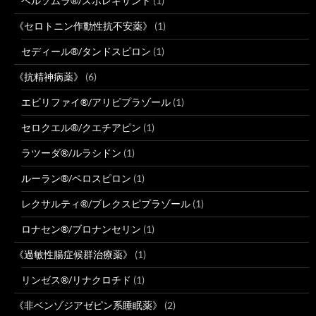
ベルソムラ®/スボレキサント
(1)
《セロトニン作動性抗不安薬》
(1)
セディール®/タンドスピロン
(1)
《抗精神病薬》
(6)
エビリファイ®/アリピプラゾール
(1)
セロクエル®/クエチアピン
(1)
ラツーダ®/ルラシドン
(1)
ルーラン®/ペロスピロン
(1)
レクサルティ®/ブレクスピプラゾール
(1)
ロナセン®/ブロナンセリン
(1)
《過敏性腸症候群治療薬》
(1)
リンゼス®/リナクロチド
(1)
《非ベンゾジアゼピン系睡眠薬》
(2)