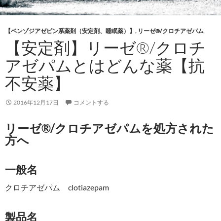
【ベンゾジアゼピン系薬剤（安定剤、睡眠薬）】
,
リーゼ®/クロチアゼパム
【安定剤】リーゼ®/クロチ
アゼパムとはどんな薬【抗
不安薬】
2016年12月17日
コメントする
リーゼ®/クロチアゼパムを処方された
方へ
一般名
クロチアゼパム clotiazepam
製品名