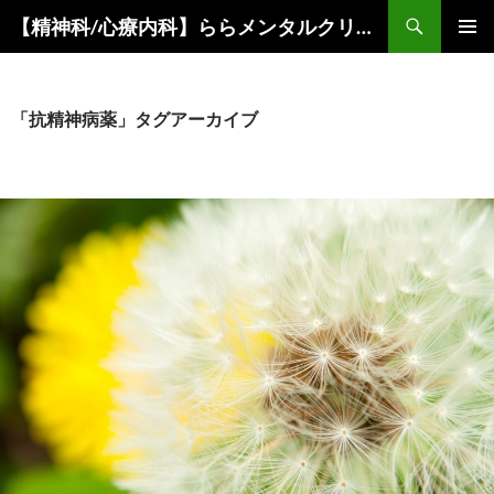
コ
検
【精神科/心療内科】ららメンタルクリニック
ン
索
メインメ
テ
ニュー
ン
ツ
「抗精神病薬」タグアーカイブ
へ
ス
キ
ッ
プ