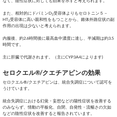
なく、陰性症状に対しても効果を示すと考えられます。
また、相対的にドパミンD
受容体よりもセロトニン５－
2
HT
受容体に高い親和性をもつことから、錐体外路症状の副
2
作用の出現は少ないと考えられます。
内服後、約2.6時間後に最高血中濃度に達し、半減期は約3.5
時間です。
主に肝臓で代謝されます。（主にCYP3A4によります)
セロクエル®/クエチアピンの効果
セロクエル®/クエチアピンは、統合失調症について認可を
うけています。
統合失調症における幻覚・妄想などの陽性症状を改善する
のみならず、情動の平板化、自閉、自発性・流暢さの欠如
などの陰性症状を改善すると報告されています。