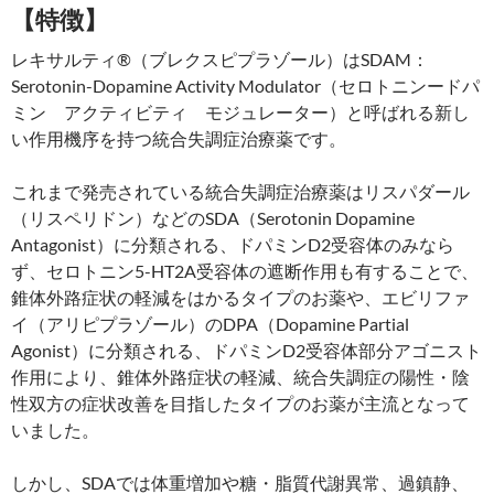
【特徴】
レキサルティ®（ブレクスピプラゾール）はSDAM：
Serotonin-Dopamine Activity Modulator（セロトニンードパ
ミン アクティビティ モジュレーター）と呼ばれる新し
い作用機序を持つ統合失調症治療薬です。
これまで発売されている統合失調症治療薬はリスパダール
（リスペリドン）などのSDA（Serotonin Dopamine
Antagonist）に分類される、ドパミンD2受容体のみなら
ず、セロトニン5-HT2A受容体の遮断作用も有することで、
錐体外路症状の軽減をはかるタイプのお薬や、エビリファ
イ（アリピプラゾール）のDPA（Dopamine Partial
Agonist）に分類される、ドパミンD2受容体部分アゴニスト
作用により、錐体外路症状の軽減、統合失調症の陽性・陰
性双方の症状改善を目指したタイプのお薬が主流となって
いました。
しかし、SDAでは体重増加や糖・脂質代謝異常、過鎮静、