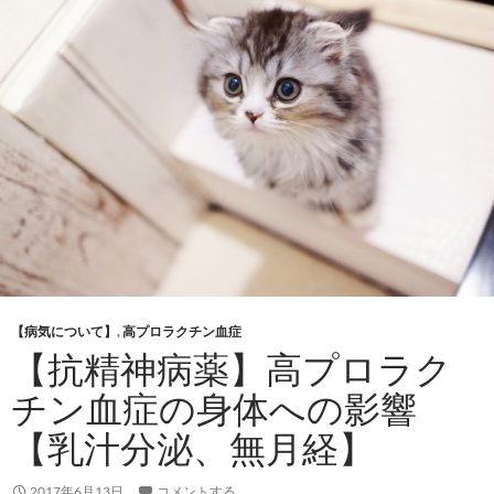
【病気について】
,
高プロラクチン血症
【抗精神病薬】高プロラク
チン血症の身体への影響
【乳汁分泌、無月経】
2017年6月13日
コメントする