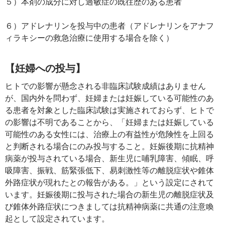
５）本剤の成分に対し過敏症の既往歴のある患者
６）アドレナリンを投与中の患者（アドレナリンをアナフ
ィラキシーの救急治療に使用する場合を除く）
【妊婦への投与】
ヒトでの影響が懸念される非臨床試験成績はありません
が、国内外を問わず、妊婦または妊娠している可能性のあ
る患者を対象とした臨床試験は実施されておらず、ヒトで
の影響は不明であることから、「妊婦または妊娠している
可能性のある女性には、治療上の有益性が危険性を上回る
と判断される場合にのみ投与すること。妊娠後期に抗精神
病薬が投与されている場合、新生児に哺乳障害、傾眠、呼
吸障害、振戦、筋緊張低下、易刺激性等の離脱症状や錐体
外路症状が現れたとの報告がある。」という設定にされて
います。妊娠後期に投与された場合の新生児の離脱症状及
び錐体外路症状につきましては抗精神病薬に共通の注意喚
起として設定されています。