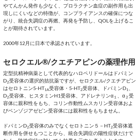
やてんかん発作も少なく、プロラクチン血症の副作用も出
現しにくいなどの特徴が、コンプライアンスの確保につな
がり、統合失調症の再燃、再発を予防し、QOLを上げるこ
とが期待されています。
2000年12月に日本で承認されています。
セロクエル®/クエチアピンの薬理作用
定型抗精神病薬として代表的なハロペリドールはドパミン
D
受容体の選択的拮抗薬ですが、セロクエル/クエチアピン
2
はセロトニン5-HT
受容体・5-HT
受容体、ドパミンD
、
1A
2
1
D
受容体、ヒスタミンH1受容体、アドレナリンα
、α
受
2
１
２
容体に親和性をもち、コリン作動性ムスカリン受容体およ
びベンゾジアゼピン受容体には親和性をもちません。
ドパミンD
受容体のみでなくセロトニン５－HT
受容体遮
2
2
断作用を併せもつことから、統合失調症の陽性症状だけで