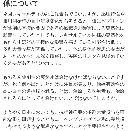
係について
今回レキサルティの死亡報告もでていますが、薬理特性や
服用開始時の血中濃度変化から考えると、仮にゼプリオン
が薬剤の直接的要因である心臓伝導系障害による突然死に
影響をしていたとしても、レキサルティが同様の突然死を
もたらすほどの直接的な影響を与えている可能性は低く、
多剤大量投与が関係していたり、他の身体的疾患の要因が
あったのかを注意深く観察し、実際のリスクを見極めてい
く必要があると思われます。
もちろん薬剤性の突然死は避けなければならないことです
が、死亡例が出たことだけに注目が集まり、治療有効性の
高い薬剤の選択肢が減ることは、治療する医療者も、治療
される方にとっても避けたいことではないでしょうか。
ようやく日本においても、抗精神病薬の多剤大量投与を可
能な限り回避するとともに、ベンゾジアゼピン系の漫然投
与も控えるような配慮がなされることが重要視されるよう