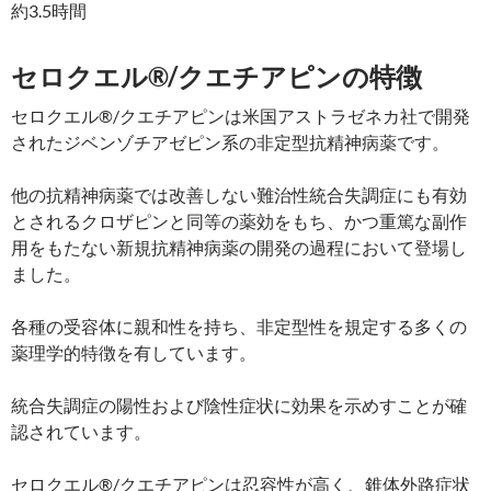
約3.5時間
セロクエル®/クエチアピンの特徴
セロクエル®/クエチアピンは米国アストラゼネカ社で開発
されたジベンゾチアゼピン系の非定型抗精神病薬です。
他の抗精神病薬では改善しない難治性統合失調症にも有効
とされるクロザピンと同等の薬効をもち、かつ重篤な副作
用をもたない新規抗精神病薬の開発の過程において登場し
ました。
各種の受容体に親和性を持ち、非定型性を規定する多くの
薬理学的特徴を有しています。
統合失調症の陽性および陰性症状に効果を示めすことが確
認されています。
セロクエル®/クエチアピンは忍容性が高く、錐体外路症状