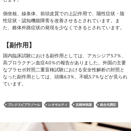
側坐核、線条体、前頭皮質での上記作用で、陽性症状・陰
性症状・認知機能障害を改善させるとされています。ま
た、錐体外路症状の発現を少なくできるとされています。
【副作用】
国内臨床試験における副作用としては、アカシジア5.7％、
高プロラクチン血症4.0％の報告がありました。外国の主要
なプラセボ対照二重盲検試験における安全性解析の対照と
なった副作用としては、頭痛6.3％、不眠5.7％などが見られ
ています。
ブレクスピプラゾール
レキサルティ
抗精神病薬
統合失調症