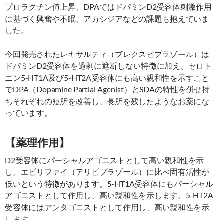
プロラクチン値上昇、DPAではドパミンD2受容体刺激作用
に基づく興奮や不眠、アカシジアなどの課題も抱えていま
した。
今回発売されたレキサルティ（ブレクスピプラゾール）は
ドパミンD2受容体を過剰に遮断しない特徴に加え、セロト
ニン5-HT1A及び5-HT2A受容体にも高い親和性を示すこと
でDPA（Dopamine Partial Agonist）とSDAの特性を併せ持
ちそれぞれの短所を改善し、長所を残したようなお薬にな
っています。
【薬理作用】
D2受容体にパーシャルアゴニストとして高い親和性を示
し、エビリファイ（アリピプラゾール）に比べ固有活性が
低いという特徴があります。5-HT1A受容体にもパーシャル
アゴニストとして作用し、高い親和性を示します。5-HT2A
受容体にはアンタゴニストとして作用し、高い親和性を示
します。