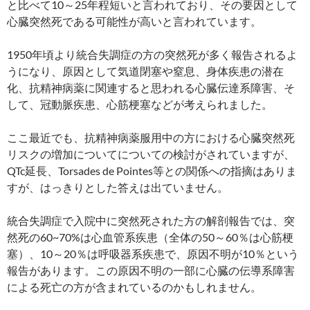
と比べて10～25年程短いと言われており、その要因として
心臓突然死である可能性が高いと言われています。
1950年頃より統合失調症の方の突然死が多く報告されるよ
うになり、原因として気道閉塞や窒息、身体疾患の潜在
化、抗精神病薬に関連すると思われる心臓伝達系障害、そ
して、冠動脈疾患、心筋梗塞などが考えられました。
ここ最近でも、抗精神病薬服用中の方における心臓突然死
リスクの増加についてについての検討がされていますが、
QTc延長、Torsades de Pointes等との関係への指摘はありま
すが、はっきりとした答えは出ていません。
統合失調症で入院中に突然死された方の解剖報告では、突
然死の60~70%は心血管系疾患（全体の50～60％は心筋梗
塞）、10～20％は呼吸器系疾患で、原因不明が10％という
報告があります。この原因不明の一部に心臓の伝導系障害
による死亡の方が含まれているのかもしれません。