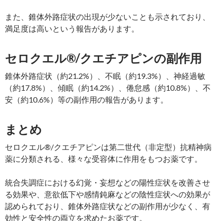
また、錐体外路症状の出現が少ないことも示されており、
満足度は高いという報告があります。
セロクエル®/クエチアピンの副作用
錐体外路症状（約21.2%）、不眠（約19.3%）、神経過敏
（約17.8%）、傾眠（約14.2%）、倦怠感（約10.8%）、不
安（約10.6%）等の副作用の報告があります。
まとめ
セロクエル®/クエチアピンは第二世代（非定型）抗精神病
薬に分類される、様々な受容体に作用をもつお薬です。
統合失調症における幻覚・妄想などの陽性症状を改善させ
る効果や、意欲低下や感情鈍麻などの陰性症状への効果が
認められており、錐体外路症状などの副作用が少なく、有
効性と安全性の両立を求めたお薬です。