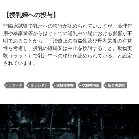
【授乳婦への投与】
非臨床試験で乳汁への移行が認められていますが、薬理作
用や暴露量等からはヒトでの哺乳中の児における影響が不
明であることから、「治療上の有益性及び母乳栄養の有益
性を考慮し、授乳の継続又は中止を検討すること。動物実
験（ラット）で乳汁中への移行が認められている。と設定
されています。
ラツーダ
ルラシドン
双極性障害
抗精神病薬
統合失調症