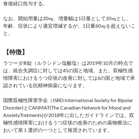
食後経口投与する。
なお、開始用量は20㎎、増量幅は1日量として20㎎とし、
年齢、症状により適宜増減するが、1日量60㎎を超えないこ
と。
【特徴】
ラツーダ®錠（ルラシドン塩酸塩）は2019年10月の時点で
は、統合失調症に対しては45の国と地域、また、双極性感
情障害におけるうつ症状の改善に対しては6の国と地域で承
認されている抗精神病薬になります。
国際双極性障害学会（ISBD:International Society for Bipolar
Disorder)とCANMAT(The Canadian Network for Mood and
AnxietyTretments)が2018年に出したガイドラインでは、双
極性感情障害におけるうつ症状の改善のための薬物療法に
おいて第１選択の一つとして推奨されています。