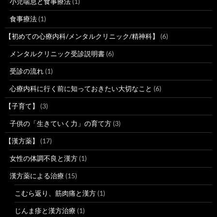
小児喘息と食事療法
(1)
食事療法
(1)
【初めての心療内科/メンタルクリニック/精神科】
(6)
メンタルクリニック受診説明書
(6)
受診の流れ
(1)
心療内科に行く前に知っておきたい大切なこと
(6)
【子育て】
(3)
子供の「生きていく力」の育て方
(3)
【漢方薬】
(17)
女性の体調不良と漢方
(1)
漢方薬による治療
(15)
こむら返り、筋肉痛と漢方
(1)
じんま疹と漢方治療
(1)