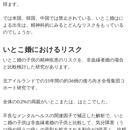
得ます。
では米国、韓国、中国では禁止されている、いとこ婚はに
よる出生は、精神科的にみるとどんなリスクをもっている
のでしょうか。
いとこ婚におけるリスク
いとこ婚の子供の精神疾患のリスクを、非血縁者婚の場合
と比較検討した研究があります。
北アイルランドでの15年間の約36例の後ろ向き全母集団コ
ホート研究です。
全体の0.2%の両親がいとこまたは、はとこでした。
不良なメンタルヘルスの関連因子で補正した解析で、いと
こ婚の子供は非血縁者婚の子供と比較して、気分障害（う
つ病や躁うつ病）の薬剤を処方される割合が3倍高く、抗精