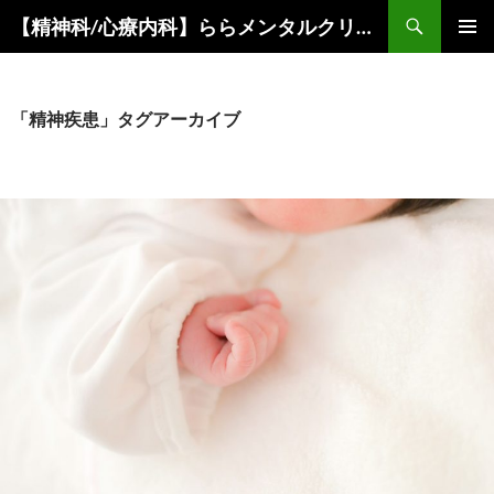
コ
検
【精神科/心療内科】ららメンタルクリニック
ン
索
メインメ
テ
ニュー
ン
ツ
「精神疾患」タグアーカイブ
へ
ス
キ
ッ
プ