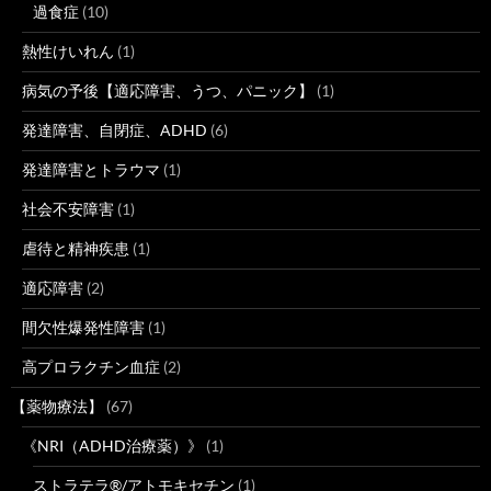
過食症
(10)
熱性けいれん
(1)
病気の予後【適応障害、うつ、パニック】
(1)
発達障害、自閉症、ADHD
(6)
発達障害とトラウマ
(1)
社会不安障害
(1)
虐待と精神疾患
(1)
適応障害
(2)
間欠性爆発性障害
(1)
高プロラクチン血症
(2)
【薬物療法】
(67)
《NRI（ADHD治療薬）》
(1)
ストラテラ®/アトモキセチン
(1)