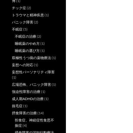
博
(1)
チック症
(2)
トラウマと精神疾患
(1)
パニック障害
(2)
不眠症
(5)
不眠症の治療
(2)
睡眠薬のやめ方
(1)
睡眠薬の選び方
(1)
双極性うつ病の薬物療法
(1)
妄想への対応
(1)
妄想性パーソナリティ障害
(1)
広場恐怖、パニック障害
(1)
強迫性障害の治療
(1)
成人期ADHDの治療
(1)
抜毛症
(1)
摂食障害の治療
(14)
拒食症、神経症性食思不
振症
(4)
摂食障害の認知行動療法