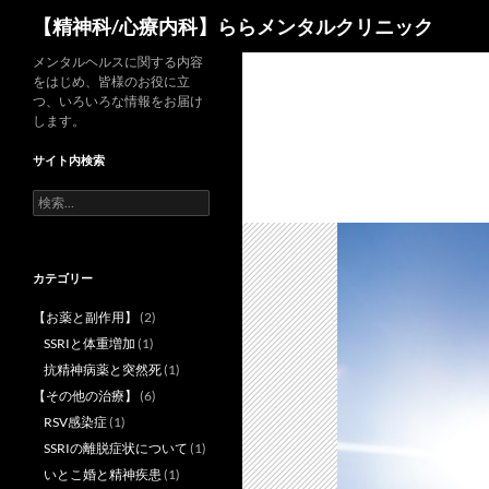
検
【精神科/心療内科】ららメンタルクリニック
索
コ
メンタルヘルスに関する内容
をはじめ、皆様のお役に立
ン
つ、いろいろな情報をお届け
テ
します。
ン
サイト内検索
ツ
へ
検
索:
ス
キ
ッ
カテゴリー
プ
【お薬と副作用】
(2)
SSRIと体重増加
(1)
抗精神病薬と突然死
(1)
【その他の治療】
(6)
RSV感染症
(1)
SSRIの離脱症状について
(1)
いとこ婚と精神疾患
(1)