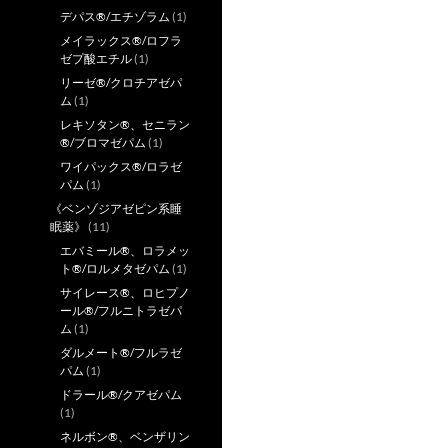
デパス®/エチゾラム
(1)
メイラックス®/ロフラ
ゼプ酸エチル
(1)
リーゼ®/クロチアゼパ
ム
(1)
レキソタン®、セニラン
®/ブロマゼパム
(1)
ワイパックス®/ロラゼ
パム
(1)
《ベンゾジアゼピン系睡
眠薬》
(11)
エバミール®、ロラメッ
ト®/ロルメタゼパム
(1)
サイレース®、ロヒプノ
ール®/フルニトラゼパ
ム
(1)
ダルメート®/フルラゼ
パム
(1)
ドラール®/クアゼパム
(1)
ネルボン®、ベンザリン