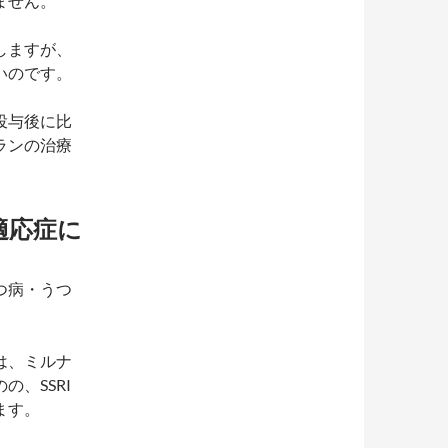
ません。
しますが、
いのです。
投与後に比
ランの治療
適応症に
つ病・うつ
は、ミルナ
、SSRI
ます。