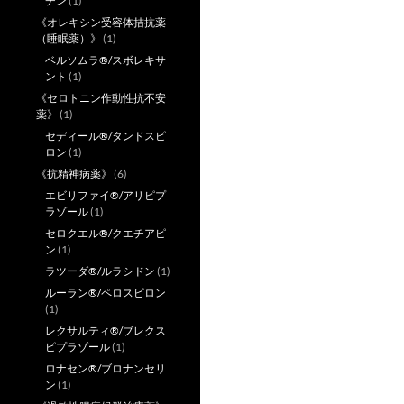
チン
(1)
《オレキシン受容体拮抗薬
（睡眠薬）》
(1)
ベルソムラ®/スボレキサ
ント
(1)
《セロトニン作動性抗不安
薬》
(1)
セディール®/タンドスピ
ロン
(1)
《抗精神病薬》
(6)
エビリファイ®/アリピプ
ラゾール
(1)
セロクエル®/クエチアピ
ン
(1)
ラツーダ®/ルラシドン
(1)
ルーラン®/ペロスピロン
(1)
レクサルティ®/ブレクス
ピプラゾール
(1)
ロナセン®/ブロナンセリ
ン
(1)