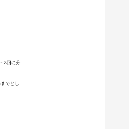
2～3回に分
㎎までとし