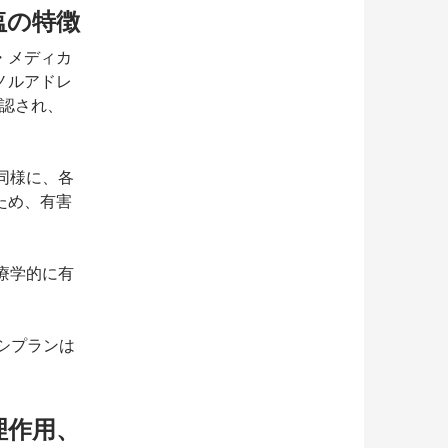
塩の特徴
・メディカ
ノルアドレ
承認され、
と同様に、各
ため、有害
治療学的に有
シプランは
理作用、