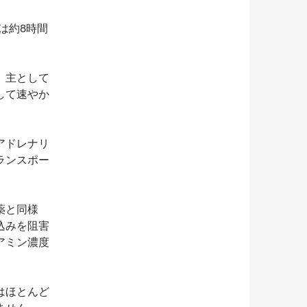
は約8時間
、主として
して速やか
アドレナリ
ランスポー
薬と同様
込みを阻害
アミン濃度
はほとんど