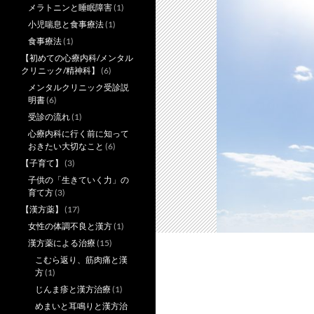
メラトニンと睡眠障害
(1)
小児喘息と食事療法
(1)
食事療法
(1)
【初めての心療内科/メンタル
クリニック/精神科】
(6)
メンタルクリニック受診説
明書
(6)
受診の流れ
(1)
心療内科に行く前に知って
おきたい大切なこと
(6)
【子育て】
(3)
子供の「生きていく力」の
育て方
(3)
【漢方薬】
(17)
女性の体調不良と漢方
(1)
漢方薬による治療
(15)
こむら返り、筋肉痛と漢
方
(1)
じんま疹と漢方治療
(1)
めまいと耳鳴りと漢方治