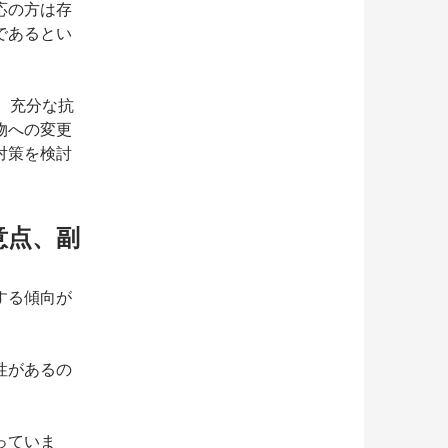
応の方は存
であるとい
も、充分な抗
物への変更
対策を検討
意点、副
する傾向が
性があるの
っていま