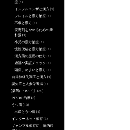
療
(1)
インフルエンザと漢方
(1)
フレイルと漢方治療
(1)
不眠と漢方
(1)
安定剤をやめるための柴
朴湯
(1)
小児の漢方治療
(1)
慢性便秘と漢方治療
(1)
漢方薬の服用の仕方
(1)
虚証or実証チェック
(1)
頭痛、めまいと漢方
(1)
自律神経失調症と漢方
(1)
認知症と人参栄養湯
(1)
【病気について】
(60)
PTSDの治療
(2)
うつ病
(10)
出産とうつ病
(1)
インターネット依存
(1)
ギャンブル依存症、病的賭