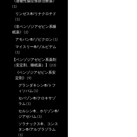
《過敏性腸症候群治療薬》
(1)
リンゼス®/リナクロチド
(1)
《非ベンゾジアゼピン系睡
眠薬》
(2)
アモバン®/ゾピクロン
(1)
マイスリー®/ゾルピデム
(1)
【ベンゾジアゼピン系薬剤
（安定剤、睡眠薬）】
(23)
《ベンゾジアゼピン系安
定剤》
(9)
グランダキシン®/トフ
ィソパム
(1)
セパゾン®/クロキサゾ
ラム
(1)
セルシン®、ホリゾン®/
ジアゼパム
(1)
ソラナックス®、コンス
タン®/アルプラゾラム
(1)