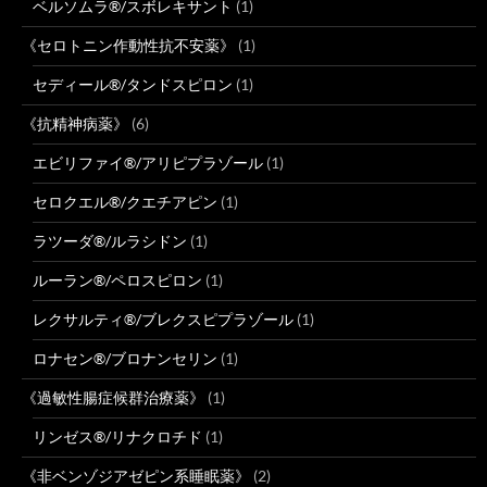
ベルソムラ®/スボレキサント
(1)
《セロトニン作動性抗不安薬》
(1)
セディール®/タンドスピロン
(1)
《抗精神病薬》
(6)
エビリファイ®/アリピプラゾール
(1)
セロクエル®/クエチアピン
(1)
ラツーダ®/ルラシドン
(1)
ルーラン®/ペロスピロン
(1)
レクサルティ®/ブレクスピプラゾール
(1)
ロナセン®/ブロナンセリン
(1)
《過敏性腸症候群治療薬》
(1)
リンゼス®/リナクロチド
(1)
《非ベンゾジアゼピン系睡眠薬》
(2)