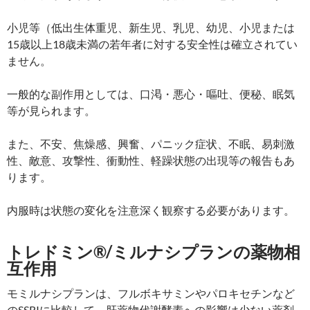
小児等（低出生体重児、新生児、乳児、幼児、小児または
15歳以上18歳未満の若年者に対する安全性は確立されてい
ません。
一般的な副作用としては、口渇・悪心・嘔吐、便秘、眠気
等が見られます。
また、不安、焦燥感、興奮、パニック症状、不眠、易刺激
性、敵意、攻撃性、衝動性、軽躁状態の出現等の報告もあ
ります。
内服時は状態の変化を注意深く観察する必要があります。
トレドミン®/ミルナシプランの薬物相
互作用
モミルナシプランは、フルボキサミンやパロキセチンなど
のSSRIに比較して、肝薬物代謝酵素への影響は少ない薬剤