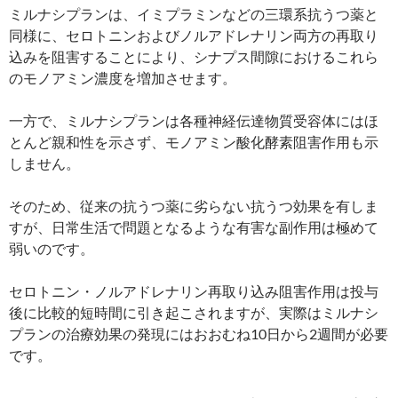
ミルナシプランは、イミプラミンなどの三環系抗うつ薬と
同様に、セロトニンおよびノルアドレナリン両方の再取り
込みを阻害することにより、シナプス間隙におけるこれら
のモノアミン濃度を増加させます。
一方で、ミルナシプランは各種神経伝達物質受容体にはほ
とんど親和性を示さず、モノアミン酸化酵素阻害作用も示
しません。
そのため、従来の抗うつ薬に劣らない抗うつ効果を有しま
すが、日常生活で問題となるような有害な副作用は極めて
弱いのです。
セロトニン・ノルアドレナリン再取り込み阻害作用は投与
後に比較的短時間に引き起こされますが、実際はミルナシ
プランの治療効果の発現にはおおむね10日から2週間が必要
です。