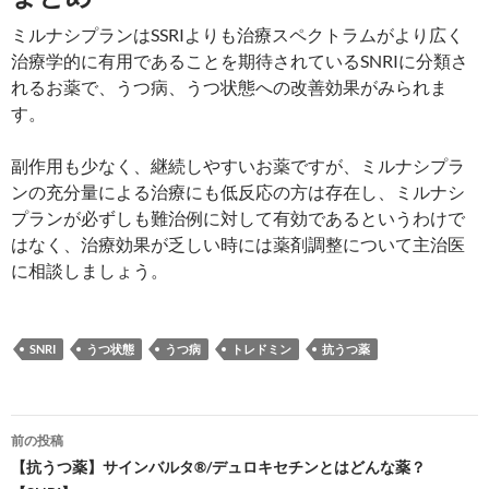
ミルナシプランはSSRIよりも治療スペクトラムがより広く
治療学的に有用であることを期待されているSNRIに分類さ
れるお薬で、うつ病、うつ状態への改善効果がみられま
す。
副作用も少なく、継続しやすいお薬ですが、ミルナシプラ
ンの充分量による治療にも低反応の方は存在し、ミルナシ
プランが必ずしも難治例に対して有効であるというわけで
はなく、治療効果が乏しい時には薬剤調整について主治医
に相談しましょう。
SNRI
うつ状態
うつ病
トレドミン
抗うつ薬
投
前の投稿
稿
【抗うつ薬】サインバルタ®/デュロキセチンとはどんな薬？