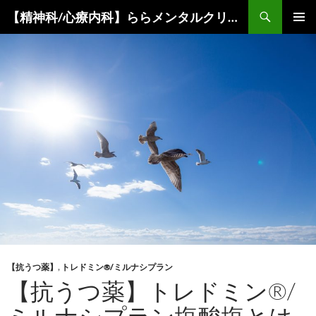
コ
検
【精神科/心療内科】ららメンタルクリニック
ン
索
メインメ
テ
ニュー
ン
ツ
へ
ス
キ
ッ
プ
【抗うつ薬】
,
トレドミン®/ミルナシプラン
【抗うつ薬】トレドミン®/