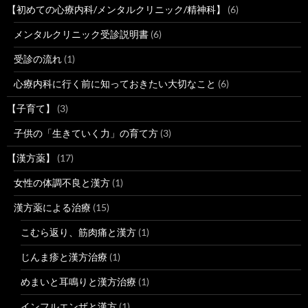
【初めての心療内科/メンタルクリニック/精神科】
(6)
メンタルクリニック受診説明書
(6)
受診の流れ
(1)
心療内科に行く前に知っておきたい大切なこと
(6)
【子育て】
(3)
子供の「生きていく力」の育て方
(3)
【漢方薬】
(17)
女性の体調不良と漢方
(1)
漢方薬による治療
(15)
こむら返り、筋肉痛と漢方
(1)
じんま疹と漢方治療
(1)
めまいと耳鳴りと漢方治療
(1)
インフルエンザと漢方
(1)