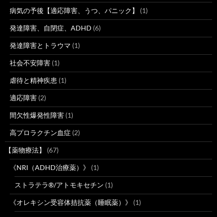
病気の予後【適応障害、うつ、パニック】
(1)
発達障害、自閉症、ADHD
(6)
発達障害とトラウマ
(1)
社会不安障害
(1)
虐待と精神疾患
(1)
適応障害
(2)
間欠性爆発性障害
(1)
高プロラクチン血症
(2)
【薬物療法】
(67)
《NRI（ADHD治療薬）》
(1)
ストラテラ®/アトモキセチン
(1)
《オレキシン受容体拮抗薬（睡眠薬）》
(1)