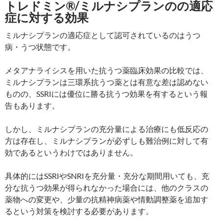
トレドミン®/ミルナシプランのの適応
症に対する効果
ミルナシプランの適応症として認可されているのはうつ
病・うつ状態です。
メタアナライシスを用いた抗うつ薬臨床効果の比較では、
ミルナシプランは三環系抗うつ薬とは有意な差は認めない
ものの、SSRIには優位に勝る抗うつ効果を有するという報
告もあります。
しかし、ミルナシプランの充分量による治療にも低反応の
方は存在し、ミルナシプランが必ずしも難治例に対して有
効であるというわけではありません。
具体的にはSSRIやSNRIを充分量・充分な期間用いても、充
分な抗うつ効果が得られなかった場合には、他のクラスの
薬物への変更や、少量の抗精神病薬や情動調整薬を追加す
るという対策を検討する必要があります。