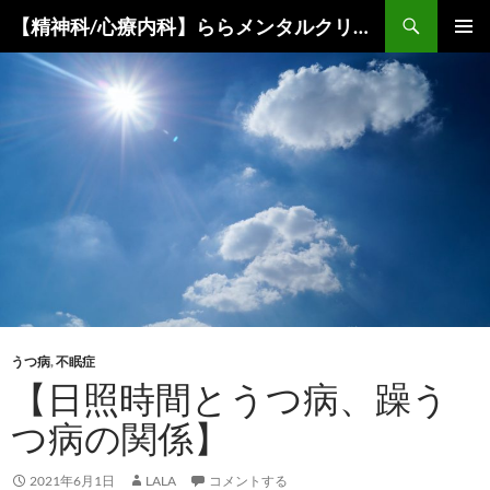
コ
検
【精神科/心療内科】ららメンタルクリニック
ン
索
メインメ
テ
ニュー
ン
ツ
へ
ス
キ
ッ
プ
うつ病
,
不眠症
【日照時間とうつ病、躁う
つ病の関係】
2021年6月1日
LALA
コメントする