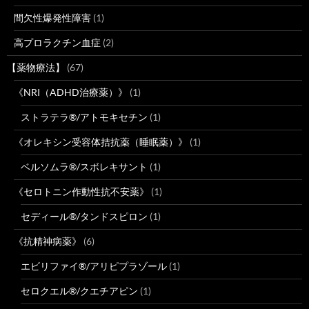
間欠性爆発性障害
(1)
高プロラクチン血症
(2)
【薬物療法】
(67)
《NRI（ADHD治療薬）》
(1)
ストラテラ®/アトモキセチン
(1)
《オレキシン受容体拮抗薬（睡眠薬）》
(1)
ベルソムラ®/スボレキサント
(1)
《セロトニン作動性抗不安薬》
(1)
セディール®/タンドスピロン
(1)
《抗精神病薬》
(6)
エビリファイ®/アリピプラゾール
(1)
セロクエル®/クエチアピン
(1)