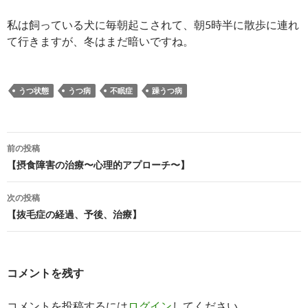
私は飼っている犬に毎朝起こされて、朝5時半に散歩に連れ
て行きますが、冬はまだ暗いですね。
うつ状態
うつ病
不眠症
躁うつ病
投
前の投稿
稿
【摂食障害の治療〜心理的アプローチ〜】
ナ
次の投稿
ビ
【抜毛症の経過、予後、治療】
ゲ
ー
コメントを残す
シ
コメントを投稿するには
ログイン
してください。