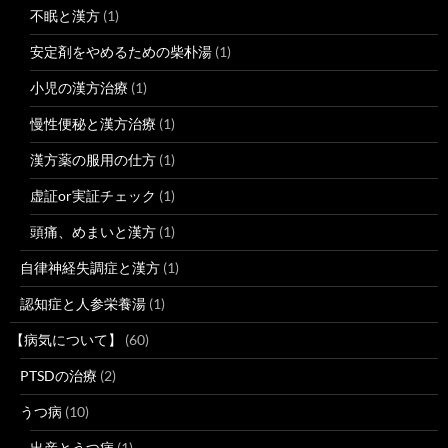
不眠と漢方
(1)
安定剤をやめるための柴朴湯
(1)
小児の漢方治療
(1)
慢性便秘と漢方治療
(1)
漢方薬の服用の仕方
(1)
虚証or実証チェック
(1)
頭痛、めまいと漢方
(1)
自律神経失調症と漢方
(1)
認知症と人参栄養湯
(1)
【病気について】
(60)
PTSDの治療
(2)
うつ病
(10)
出産とうつ病
(1)