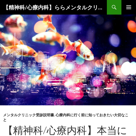
コ
検
【精神科/心療内科】ららメンタルクリニック
ン
索
メインメ
テ
ニュー
ン
ツ
へ
ス
キ
ッ
プ
メンタルクリニック受診説明書
,
心療内科に行く前に知っておきたい大切なこ
と
【精神科/心療内科】本当に