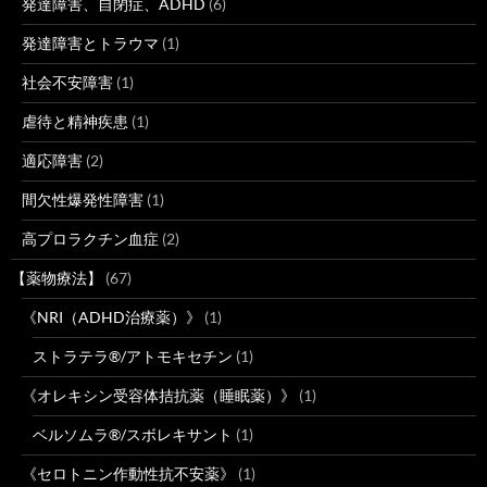
発達障害、自閉症、ADHD
(6)
発達障害とトラウマ
(1)
社会不安障害
(1)
虐待と精神疾患
(1)
適応障害
(2)
間欠性爆発性障害
(1)
高プロラクチン血症
(2)
【薬物療法】
(67)
《NRI（ADHD治療薬）》
(1)
ストラテラ®/アトモキセチン
(1)
《オレキシン受容体拮抗薬（睡眠薬）》
(1)
ベルソムラ®/スボレキサント
(1)
《セロトニン作動性抗不安薬》
(1)