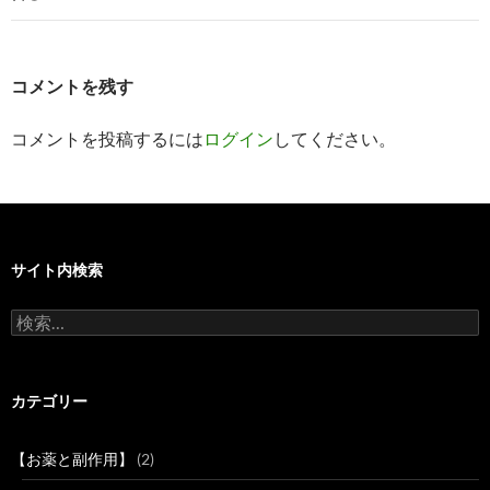
ゲ
ー
シ
コメントを残す
ョ
コメントを投稿するには
ログイン
してください。
ン
サイト内検索
検
索:
カテゴリー
【お薬と副作用】
(2)