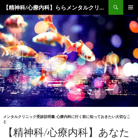
コ
検
【精神科/心療内科】ららメンタルクリニック
ン
索
メインメ
テ
ニュー
ン
ツ
へ
ス
キ
ッ
プ
メンタルクリニック受診説明書
,
心療内科に行く前に知っておきたい大切なこ
と
【精神科/心療内科】あなた