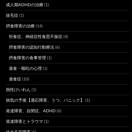
成人期ADHDの治療
(1)
抜毛症
(1)
摂食障害の治療
(14)
拒食症、神経症性食思不振症
(4)
摂食障害の認知行動療法
(6)
摂食障害の食事管理
(1)
過食・嘔吐の心理
(1)
過食症
(10)
熱性けいれん
(1)
病気の予後【適応障害、うつ、パニック】
(1)
発達障害、自閉症、ADHD
(6)
発達障害とトラウマ
(1)
社会不安障害
(1)