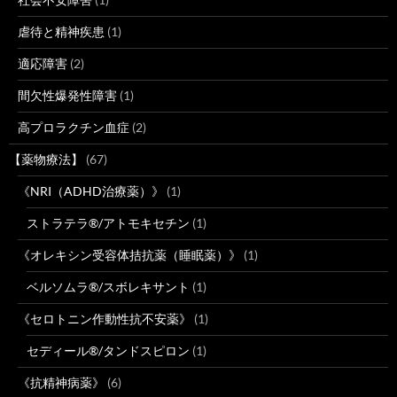
虐待と精神疾患
(1)
適応障害
(2)
間欠性爆発性障害
(1)
高プロラクチン血症
(2)
【薬物療法】
(67)
《NRI（ADHD治療薬）》
(1)
ストラテラ®/アトモキセチン
(1)
《オレキシン受容体拮抗薬（睡眠薬）》
(1)
ベルソムラ®/スボレキサント
(1)
《セロトニン作動性抗不安薬》
(1)
セディール®/タンドスピロン
(1)
《抗精神病薬》
(6)