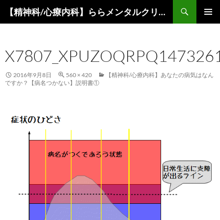
コ
検
【精神科/心療内科】ららメンタルクリニック
ン
索
メインメ
テ
ニュー
ン
X7807_XPUZOQRPQ1473261
ツ
へ
ス
2016年9月8日
560 × 420
【精神科/心療内科】あなたの病気はなん
ですか？【病名つかない】説明書①
キ
ッ
プ