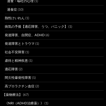
過食・嘔吐の心理
(1)
過食症
(10)
熱性けいれん
(1)
病気の予後【適応障害、うつ、パニック】
(1)
発達障害、自閉症、ADHD
(6)
発達障害とトラウマ
(1)
社会不安障害
(1)
虐待と精神疾患
(1)
適応障害
(2)
間欠性爆発性障害
(1)
高プロラクチン血症
(2)
【薬物療法】
(67)
《NRI（ADHD治療薬）》
(1)