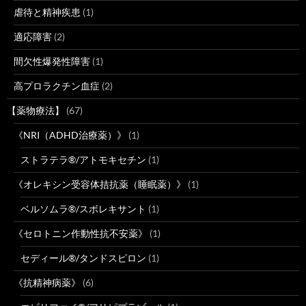
虐待と精神疾患
(1)
適応障害
(2)
間欠性爆発性障害
(1)
高プロラクチン血症
(2)
【薬物療法】
(67)
《NRI（ADHD治療薬）》
(1)
ストラテラ®/アトモキセチン
(1)
《オレキシン受容体拮抗薬（睡眠薬）》
(1)
ベルソムラ®/スボレキサント
(1)
《セロトニン作動性抗不安薬》
(1)
セディール®/タンドスピロン
(1)
《抗精神病薬》
(6)