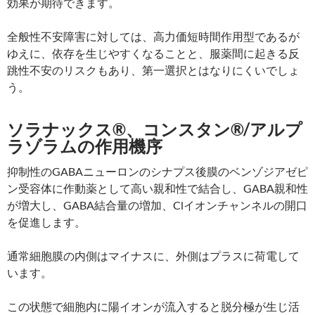
効果が期待できます。
全般性不安障害に対しては、高力価短時間作用型であるが
ゆえに、依存を生じやすくなることと、服薬間に起きる反
跳性不安のリスクもあり、第一選択とはなりにくいでしょ
う。
ソラナックス®、コンスタン®/アルプ
ラゾラムの作用機序
抑制性のGABAニューロンのシナプス後膜のベンゾジアゼピ
ン受容体に作動薬として高い親和性で結合し、GABA親和性
が増大し、GABA結合量の増加、Clイオンチャンネルの開口
を促進します。
通常細胞膜の内側はマイナスに、外側はプラスに荷電して
います。
この状態で細胞内に陽イオンが流入すると脱分極が生じ活