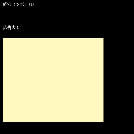
経穴（ツボ）
(1)
広告大１