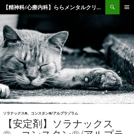
コ
検
【精神科/心療内科】ららメンタルクリニック
ン
索
メインメ
テ
ニュー
ン
ツ
へ
ス
キ
ッ
プ
ソラナックス®、コンスタン®/アルプラゾラム
【安定剤】ソラナックス