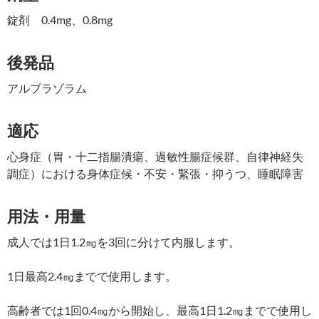
錠剤 0.4mg、0.8mg
後発品
アルプラゾラム
適応
心身症（胃・十二指腸潰瘍、過敏性腸症候群、自律神経失
調症）における身体症候・不安・緊張・抑うつ、睡眠障害
用法・用量
成人では1日1.2㎎を3回に分けて内服します。
1日最高2.4㎎までで使用します。
高齢者では1回0.4㎎から開始し、最高1日1.2㎎までで使用し