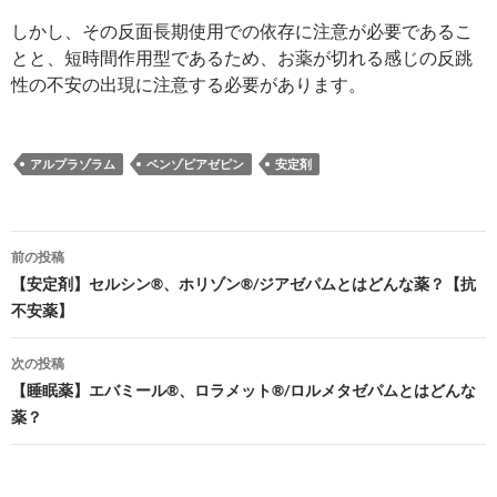
しかし、その反面長期使用での依存に注意が必要であるこ
とと、短時間作用型であるため、お薬が切れる感じの反跳
性の不安の出現に注意する必要があります。
アルプラゾラム
ベンゾピアゼピン
安定剤
投
前の投稿
稿
【安定剤】セルシン®、ホリゾン®/ジアゼパムとはどんな薬？【抗
不安薬】
ナ
ビ
次の投稿
【睡眠薬】エバミール®、ロラメット®/ロルメタゼパムとはどんな
ゲ
薬？
ー
シ