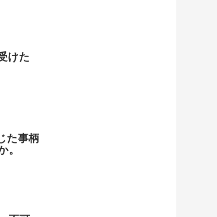
受けた
じた事柄
か。