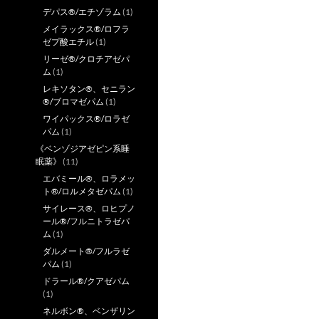
デパス®/エチゾラム
(1)
メイラックス®/ロフラ
ゼプ酸エチル
(1)
リーゼ®/クロチアゼパ
ム
(1)
レキソタン®、セニラン
®/ブロマゼパム
(1)
ワイパックス®/ロラゼ
パム
(1)
《ベンゾジアゼピン系睡
眠薬》
(11)
エバミール®、ロラメッ
ト®/ロルメタゼパム
(1)
サイレース®、ロヒプノ
ール®/フルニトラゼパ
ム
(1)
ダルメート®/フルラゼ
パム
(1)
ドラール®/クアゼパム
(1)
ネルボン®、ベンザリン