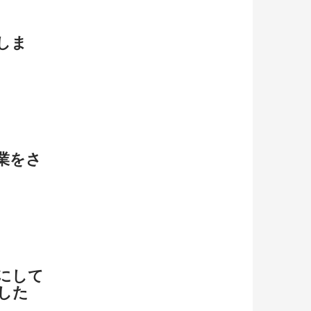
しま
業をさ
にして
した