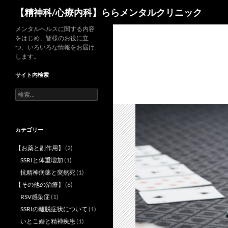
検
【精神科/心療内科】ららメンタルクリニック
索
コ
メンタルヘルスに関する内容
をはじめ、皆様のお役に立
ン
つ、いろいろな情報をお届け
テ
します。
ン
サイト内検索
ツ
へ
検
索:
ス
キ
ッ
カテゴリー
プ
【お薬と副作用】
(2)
SSRIと体重増加
(1)
抗精神病薬と突然死
(1)
【その他の治療】
(6)
RSV感染症
(1)
SSRIの離脱症状について
(1)
いとこ婚と精神疾患
(1)