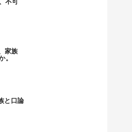
、不可
、家族
か。
族と口論