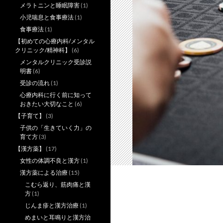
メラトニンと睡眠障害
(1)
小児喘息と食事療法
(1)
食事療法
(1)
【初めての心療内科/メンタル
クリニック/精神科】
(6)
メンタルクリニック受診説
明書
(6)
受診の流れ
(1)
心療内科に行く前に知って
おきたい大切なこと
(6)
【子育て】
(3)
子供の「生きていく力」の
育て方
(3)
【漢方薬】
(17)
女性の体調不良と漢方
(1)
漢方薬による治療
(15)
こむら返り、筋肉痛と漢
方
(1)
じんま疹と漢方治療
(1)
めまいと耳鳴りと漢方治