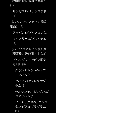
《過敏性腸症候群治療薬》
(1)
リンゼス®/リナクロチド
(1)
《非ベンゾジアゼピン系睡
眠薬》
(2)
アモバン®/ゾピクロン
(1)
マイスリー®/ゾルピデム
(1)
【ベンゾジアゼピン系薬剤
（安定剤、睡眠薬）】
(23)
《ベンゾジアゼピン系安
定剤》
(9)
グランダキシン®/トフ
ィソパム
(1)
セパゾン®/クロキサゾ
ラム
(1)
セルシン®、ホリゾン®/
ジアゼパム
(1)
ソラナックス®、コンス
タン®/アルプラゾラム
(1)