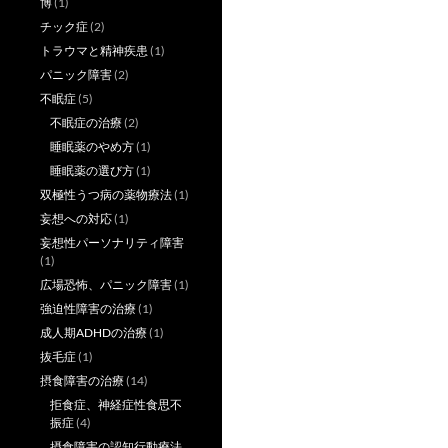
博
(1)
チック症
(2)
トラウマと精神疾患
(1)
パニック障害
(2)
不眠症
(5)
不眠症の治療
(2)
睡眠薬のやめ方
(1)
睡眠薬の選び方
(1)
双極性うつ病の薬物療法
(1)
妄想への対応
(1)
妄想性パーソナリティ障害
(1)
広場恐怖、パニック障害
(1)
強迫性障害の治療
(1)
成人期ADHDの治療
(1)
抜毛症
(1)
摂食障害の治療
(14)
拒食症、神経症性食思不
振症
(4)
摂食障害の認知行動療法