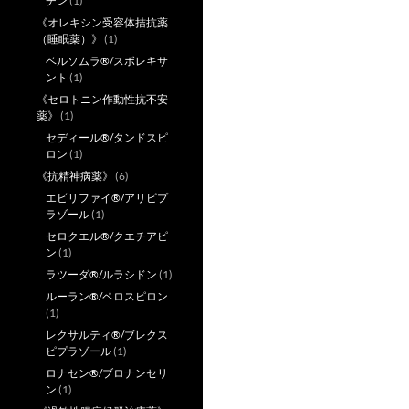
チン
(1)
《オレキシン受容体拮抗薬
（睡眠薬）》
(1)
ベルソムラ®/スボレキサ
ント
(1)
《セロトニン作動性抗不安
薬》
(1)
セディール®/タンドスピ
ロン
(1)
《抗精神病薬》
(6)
エビリファイ®/アリピプ
ラゾール
(1)
セロクエル®/クエチアピ
ン
(1)
ラツーダ®/ルラシドン
(1)
ルーラン®/ペロスピロン
(1)
レクサルティ®/ブレクス
ピプラゾール
(1)
ロナセン®/ブロナンセリ
ン
(1)