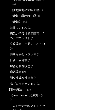
(6)
摂食障害の食事管理
(1)
過食・嘔吐の心理
(1)
過食症
(10)
熱性けいれん
(1)
病気の予後【適応障害、う
つ、パニック】
(1)
発達障害、自閉症、ADHD
(6)
発達障害とトラウマ
(1)
社会不安障害
(1)
虐待と精神疾患
(1)
適応障害
(2)
間欠性爆発性障害
(1)
高プロラクチン血症
(2)
【薬物療法】
(67)
《NRI（ADHD治療薬）》
(1)
ストラテラ®/アトモキセ