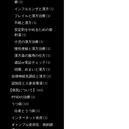
療
(1)
インフルエンザと漢方
(1)
フレイルと漢方治療
(1)
不眠と漢方
(1)
安定剤をやめるための柴
朴湯
(1)
小児の漢方治療
(1)
慢性便秘と漢方治療
(1)
漢方薬の服用の仕方
(1)
虚証or実証チェック
(1)
頭痛、めまいと漢方
(1)
自律神経失調症と漢方
(1)
認知症と人参栄養湯
(1)
【病気について】
(60)
PTSDの治療
(2)
うつ病
(10)
出産とうつ病
(1)
インターネット依存
(1)
ギャンブル依存症、病的賭