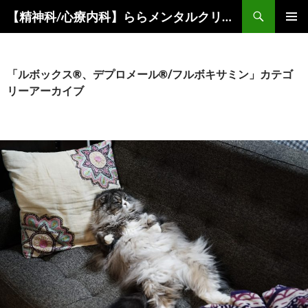
コ
検
【精神科/心療内科】ららメンタルクリニック
ン
索
メインメ
テ
ニュー
ン
ツ
「ルボックス®、デプロメール®/フルボキサミン」カテゴ
へ
リーアーカイブ
ス
キ
ッ
プ