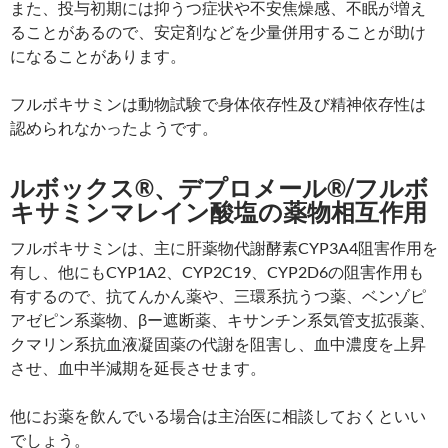
また、投与初期には抑うつ症状や不安焦燥感、不眠が増え
ることがあるので、安定剤などを少量併用することが助け
になることがあります。
フルボキサミンは動物試験で身体依存性及び精神依存性は
認められなかったようです。
ルボックス®、デプロメール®/フルボ
キサミンマレイン酸塩の薬物相互作用
フルボキサミンは、主に肝薬物代謝酵素CYP3A4阻害作用を
有し、他にもCYP1A2、CYP2C19、CYP2D6の阻害作用も
有するので、抗てんかん薬や、三環系抗うつ薬、ベンゾピ
アゼピン系薬物、βー遮断薬、キサンチン系気管支拡張薬、
クマリン系抗血液凝固薬の代謝を阻害し、血中濃度を上昇
させ、血中半減期を延長させます。
他にお薬を飲んでいる場合は主治医に相談しておくといい
でしょう。