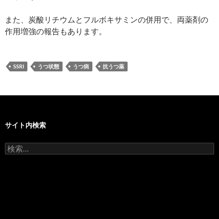
また、炭酸リチウムとフルボキサミンの併用で、両薬剤の
作用増強の報告もあります。
SSRI
うつ状態
うつ病
抗うつ薬
サイト内検索
検
索: