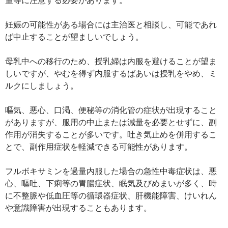
妊娠の可能性がある場合には主治医と相談し、可能であれ
ば中止することが望ましいでしょう。
母乳中への移行のため、授乳婦は内服を避けることが望ま
しいですが、やむを得ず内服するばあいは授乳をやめ、ミ
ルクにしましょう。
嘔気、悪心、口渇、便秘等の消化管の症状が出現すること
がありますが、服用の中止または減量を必要とせずに、副
作用が消失することが多いです。吐き気止めを併用するこ
とで、副作用症状を軽減できる可能性があります。
フルボキサミンを過量内服した場合の急性中毒症状は、悪
心、嘔吐、下痢等の胃腸症状、眠気及びめまいが多く、時
に不整脈や低血圧等の循環器症状、肝機能障害、けいれん
や意識障害が出現することもあります。