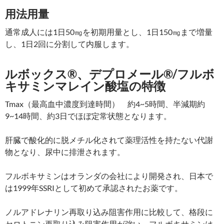
用法用量
通常成人には1日50㎎を初期用量とし、1日150㎎まで増量
し、1日2回に分割して内服します。
ルボックス®、デプロメール®/フルボ
キサミンマレイン酸塩の特徴
Tmax（最高血中濃度到達時間） 約4~5時間、半減期約
9~14時間、約3日でほぼ定常状態となります。
肝臓で酸化的に脱メチル化されて薬理活性を持たない代謝
物となり、尿中に排泄されます。
フルボキサミンはオランダの会社により開発され、日本で
は1999年SSRIとして初めて承認されたお薬です。
ノルアドレナリン再取り込み阻害作用に比較して、格段に
セロトニン再取り込み阻害作用が強い。フルボキサミンは