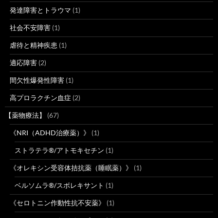
発達障害とトラウマ
(1)
社会不安障害
(1)
虐待と精神疾患
(1)
適応障害
(2)
間欠性爆発性障害
(1)
高プロラクチン血症
(2)
【薬物療法】
(67)
《NRI（ADHD治療薬）》
(1)
ストラテラ®/アトモキセチン
(1)
《オレキシン受容体拮抗薬（睡眠薬）》
(1)
ベルソムラ®/スボレキサント
(1)
《セロトニン作動性抗不安薬》
(1)