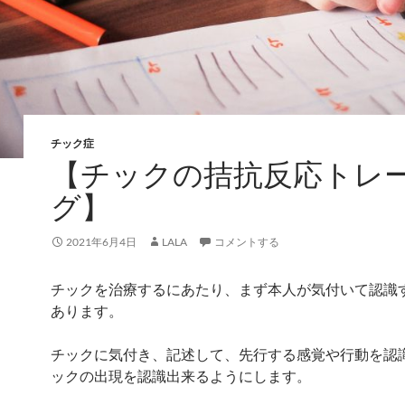
チック症
【チックの拮抗反応トレ
グ】
2021年6月4日
LALA
コメントする
チックを治療するにあたり、まず本人が気付いて認識
あります。
チックに気付き、記述して、先行する感覚や行動を認
ックの出現を認識出来るようにします。