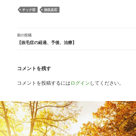
チック症
拮抗反応
投
前の投稿
稿
【抜毛症の経過、予後、治療】
ナ
ビ
コメントを残す
ゲ
コメントを投稿するには
ログイン
してください。
ー
シ
ョ
ン