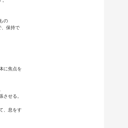
もの
で、保持で
体に焦点を
。
張させる。
て、息をす