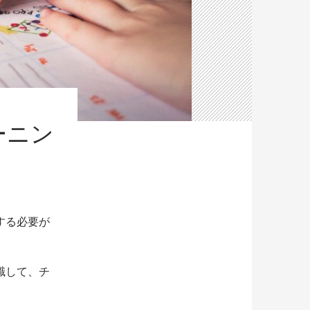
ーニン
する必要が
識して、チ