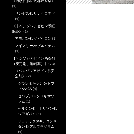
《過敏性腸症候群治療薬》
(1)
リンゼス®/リナクロチド
(1)
《非ベンゾジアゼピン系睡
眠薬》
(2)
アモバン®/ゾピクロン
(1)
マイスリー®/ゾルピデム
(1)
【ベンゾジアゼピン系薬剤
（安定剤、睡眠薬）】
(23)
《ベンゾジアゼピン系安
定剤》
(9)
グランダキシン®/トフ
ィソパム
(1)
セパゾン®/クロキサゾ
ラム
(1)
セルシン®、ホリゾン®/
ジアゼパム
(1)
ソラナックス®、コンス
タン®/アルプラゾラム
(1)