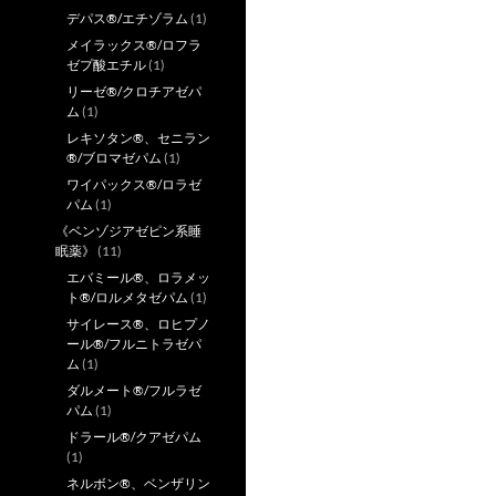
デパス®/エチゾラム
(1)
メイラックス®/ロフラ
ゼプ酸エチル
(1)
リーゼ®/クロチアゼパ
ム
(1)
レキソタン®、セニラン
®/ブロマゼパム
(1)
ワイパックス®/ロラゼ
パム
(1)
《ベンゾジアゼピン系睡
眠薬》
(11)
エバミール®、ロラメッ
ト®/ロルメタゼパム
(1)
サイレース®、ロヒプノ
ール®/フルニトラゼパ
ム
(1)
ダルメート®/フルラゼ
パム
(1)
ドラール®/クアゼパム
(1)
ネルボン®、ベンザリン