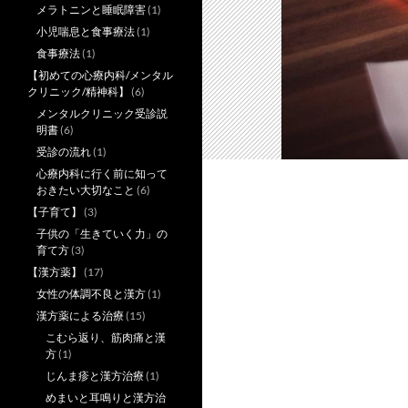
メラトニンと睡眠障害
(1)
小児喘息と食事療法
(1)
食事療法
(1)
【初めての心療内科/メンタル
クリニック/精神科】
(6)
メンタルクリニック受診説
明書
(6)
受診の流れ
(1)
心療内科に行く前に知って
おきたい大切なこと
(6)
【子育て】
(3)
子供の「生きていく力」の
育て方
(3)
【漢方薬】
(17)
女性の体調不良と漢方
(1)
漢方薬による治療
(15)
こむら返り、筋肉痛と漢
方
(1)
じんま疹と漢方治療
(1)
めまいと耳鳴りと漢方治