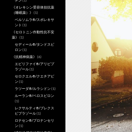
チン
(1)
《オレキシン受容体拮抗薬
（睡眠薬）》
(1)
ベルソムラ®/スボレキサ
ント
(1)
《セロトニン作動性抗不安
薬》
(1)
セディール®/タンドスピ
ロン
(1)
《抗精神病薬》
(6)
エビリファイ®/アリピプ
ラゾール
(1)
セロクエル®/クエチアピ
ン
(1)
ラツーダ®/ルラシドン
(1)
ルーラン®/ペロスピロン
(1)
レクサルティ®/ブレクス
ピプラゾール
(1)
ロナセン®/ブロナンセリ
ン
(1)