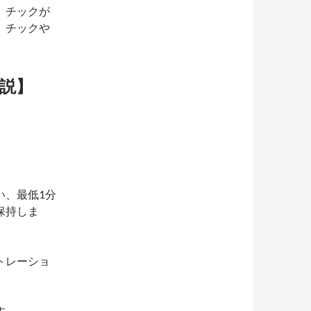
、チックが
。チックや
説】
い、最低1分
保持しま
トレーショ
す。