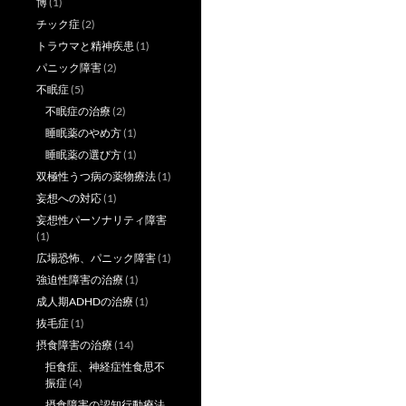
博
(1)
チック症
(2)
トラウマと精神疾患
(1)
パニック障害
(2)
不眠症
(5)
不眠症の治療
(2)
睡眠薬のやめ方
(1)
睡眠薬の選び方
(1)
双極性うつ病の薬物療法
(1)
妄想への対応
(1)
妄想性パーソナリティ障害
(1)
広場恐怖、パニック障害
(1)
強迫性障害の治療
(1)
成人期ADHDの治療
(1)
抜毛症
(1)
摂食障害の治療
(14)
拒食症、神経症性食思不
振症
(4)
摂食障害の認知行動療法