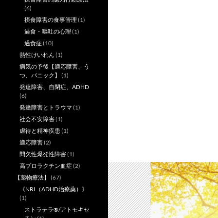
(6)
摂食障害の食事管理
(1)
過食・嘔吐の心理
(1)
過食症
(10)
熱性けいれん
(1)
病気の予後【適応障害、う
つ、パニック】
(1)
発達障害、自閉症、ADHD
(6)
発達障害とトラウマ
(1)
社会不安障害
(1)
虐待と精神疾患
(1)
適応障害
(2)
間欠性爆発性障害
(1)
高プロラクチン血症
(2)
【薬物療法】
(67)
《NRI（ADHD治療薬）》
(1)
ストラテラ®/アトモキセ