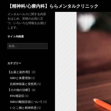
検
【精神科/心療内科】ららメンタルクリニック
索
コ
メンタルヘルスに関する内容
をはじめ、皆様のお役に立
ン
つ、いろいろな情報をお届け
テ
します。
ン
サイト内検索
ツ
へ
検
索:
ス
キ
ッ
カテゴリー
プ
【お薬と副作用】
(2)
SSRIと体重増加
(1)
抗精神病薬と突然死
(1)
【その他の治療】
(6)
RSV感染症
(1)
SSRIの離脱症状について
(1)
いとこ婚と精神疾患
(1)