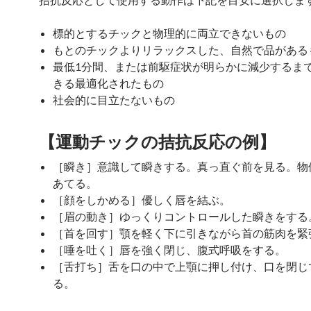
標的とするチックと物理的に両立できないもの
もとのチックよりリラックスした、自然で品がある
最低1分間、または前駆症状が明らかに減少するま
きる最適化されたもの
社会的に目立たないもの
【運動チックの拮抗反応の例】
［瞬き］意識して瞬きする。真っ直ぐ前を見る。物
あてる。
［顔をしかめる］優しく唇を結ぶ。
［眉の動き］ゆっくりコントロールした瞬きをする
［首を回す］顎を軽く下に引きながら首の筋肉を緊
［唾を吐く］唇を強く閉じ、腹式呼吸をする。
［舌打ち］舌を口の中で上顎に押し付け、口を閉じ
る。