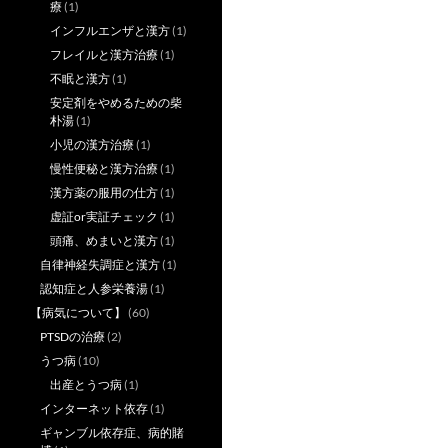
療
(1)
インフルエンザと漢方
(1)
フレイルと漢方治療
(1)
不眠と漢方
(1)
安定剤をやめるための柴
朴湯
(1)
小児の漢方治療
(1)
慢性便秘と漢方治療
(1)
漢方薬の服用の仕方
(1)
虚証or実証チェック
(1)
頭痛、めまいと漢方
(1)
自律神経失調症と漢方
(1)
認知症と人参栄養湯
(1)
【病気について】
(60)
PTSDの治療
(2)
うつ病
(10)
出産とうつ病
(1)
インターネット依存
(1)
ギャンブル依存症、病的賭