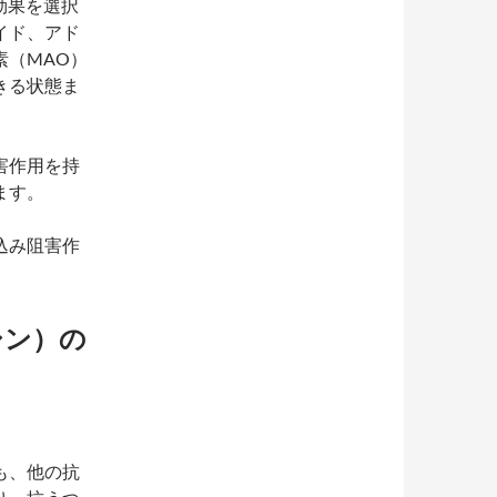
効果を選択
イド、アド
素（MAO）
きる状態ま
害作用を持
ます。
込み阻害作
シン）の
も、他の抗