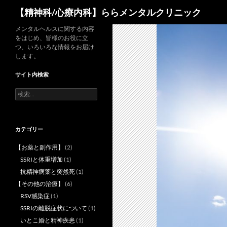
検
【精神科/心療内科】ららメンタルクリニック
索
コ
メンタルヘルスに関する内容
をはじめ、皆様のお役に立
ン
つ、いろいろな情報をお届け
テ
します。
ン
サイト内検索
ツ
へ
検
索:
ス
キ
ッ
カテゴリー
プ
【お薬と副作用】
(2)
SSRIと体重増加
(1)
抗精神病薬と突然死
(1)
【その他の治療】
(6)
RSV感染症
(1)
SSRIの離脱症状について
(1)
いとこ婚と精神疾患
(1)