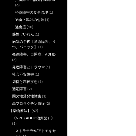
(6)
摂食障害の食事管理
(1)
過食・嘔吐の心理
(1)
過食症
(10)
熱性けいれん
(1)
病気の予後【適応障害、う
つ、パニック】
(1)
発達障害、自閉症、ADHD
(6)
発達障害とトラウマ
(1)
社会不安障害
(1)
虐待と精神疾患
(1)
適応障害
(2)
間欠性爆発性障害
(1)
高プロラクチン血症
(2)
【薬物療法】
(67)
《NRI（ADHD治療薬）》
(1)
ストラテラ®/アトモキセ