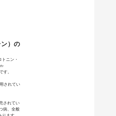
シン）の
ロトニン・
n-
るお薬です。
使用されてい
発売されてい
うつ病、全般
あります。