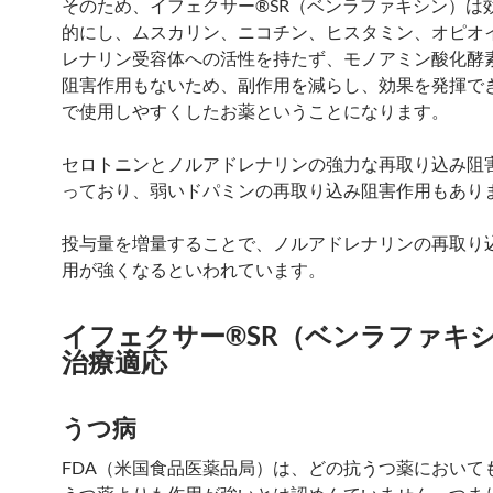
そのため、イフェクサー®SR（ベンラファキシン）は
的にし、ムスカリン、ニコチン、ヒスタミン、オピオ
レナリン受容体への活性を持たず、モノアミン酸化酵
阻害作用もないため、副作用を減らし、効果を発揮で
で使用しやすくしたお薬ということになります。
セロトニンとノルアドレナリンの強力な再取り込み阻
っており、弱いドパミンの再取り込み阻害作用もあり
投与量を増量することで、ノルアドレナリンの再取り
用が強くなるといわれています。
イフェクサー®SR（ベンラファキ
治療適応
うつ病
FDA（米国食品医薬品局）は、どの抗うつ薬において