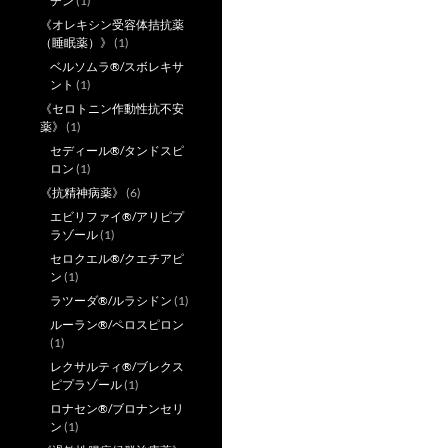
チン
(1)
《オレキシン受容体拮抗薬
（睡眠薬）》
(1)
ベルソムラ®/スボレキサ
ント
(1)
《セロトニン作動性抗不安
薬》
(1)
セディール®/タンドスピ
ロン
(1)
《抗精神病薬》
(6)
エビリファイ®/アリピプ
ラゾール
(1)
セロクエル®/クエチアピ
ン
(1)
ラツーダ®/ルラシドン
(1)
ルーラン®/ペロスピロン
(1)
レクサルティ®/ブレクス
ピプラゾール
(1)
ロナセン®/ブロナンセリ
ン
(1)