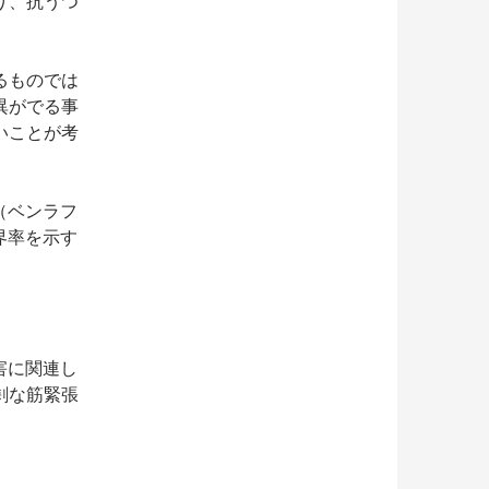
り、抗うつ
るものでは
異がでる事
いことが考
（ベンラフ
界率を示す
害に関連し
剰な筋緊張