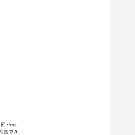
1回75㎎、
つ増量でき、