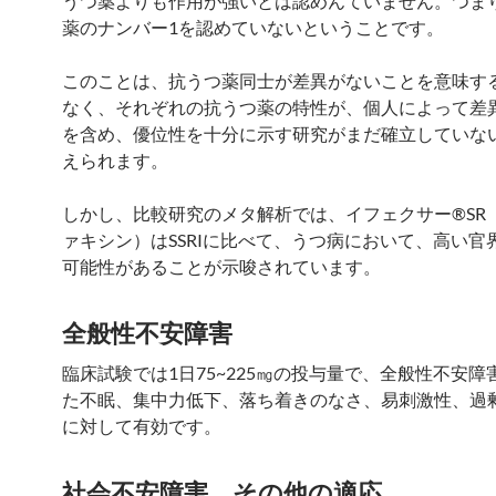
うつ薬よりも作用が強いとは認めんていません。つま
薬のナンバー1を認めていないということです。
このことは、抗うつ薬同士が差異がないことを意味す
なく、それぞれの抗うつ薬の特性が、個人によって差
を含め、優位性を十分に示す研究がまだ確立していな
えられます。
しかし、比較研究のメタ解析では、イフェクサー®SR
ァキシン）はSSRIに比べて、うつ病において、高い官
可能性があることが示唆されています。
全般性不安障害
臨床試験では1日75~225㎎の投与量で、全般性不安障
た不眠、集中力低下、落ち着きのなさ、易刺激性、過
に対して有効です。
社会不安障害、その他の適応