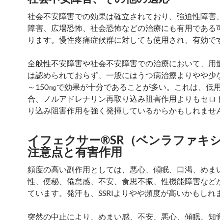
社会不安障害での効果は確立されており、強迫性障害
障害、広場恐怖、社会恐怖などの治療にも有用である
ります。慢性疼痛症候群に対しても使用され、有効で
全般性不安障害や社会不安障害での治療において、用量
は認められておらず、一般にはうつ病治療よりやや少な
～150㎎で効果が十分であることが多い。これは、低
合、ノルアドレナリン再取り込み阻害作用よりもセロ
り込み阻害作用を強く発揮しているからかもしれませ
イフェクサー®SR（ベンラファキ
注意点と有害作用
頻度の高い副作用としては、悪心、傾眠、口渇、めま
性、便秘、倦怠感、不安、食思不振、性機能障害など
ています。発汗も、SSRIよりやや頻度が高いかもしれ
突然の中止により、めまい感、不安、悪心、傾眠、知