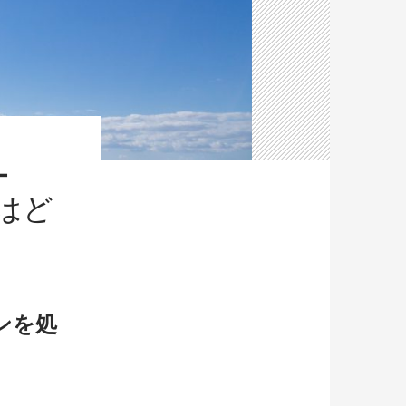
ー
はど
ンを処