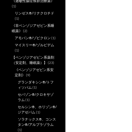
《過敏性腸症候群治療薬》
(1)
リンゼス®/リナクロチド
(1)
《非ベンゾジアゼピン系睡
眠薬》
(2)
アモバン®/ゾピクロン
(1)
マイスリー®/ゾルピデム
(1)
【ベンゾジアゼピン系薬剤
（安定剤、睡眠薬）】
(23)
《ベンゾジアゼピン系安
定剤》
(9)
グランダキシン®/トフ
ィソパム
(1)
セパゾン®/クロキサゾ
ラム
(1)
セルシン®、ホリゾン®/
ジアゼパム
(1)
ソラナックス®、コンス
タン®/アルプラゾラム
(1)