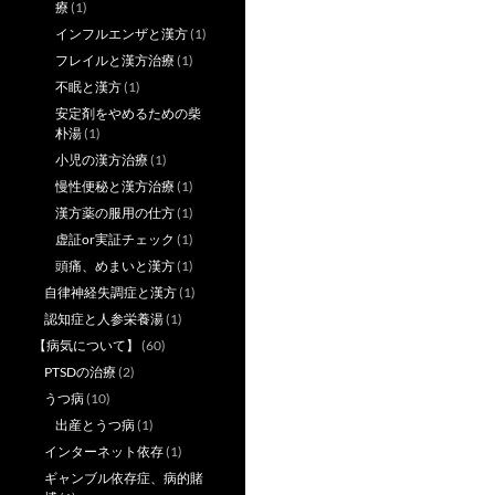
療
(1)
インフルエンザと漢方
(1)
フレイルと漢方治療
(1)
不眠と漢方
(1)
安定剤をやめるための柴
朴湯
(1)
小児の漢方治療
(1)
慢性便秘と漢方治療
(1)
漢方薬の服用の仕方
(1)
虚証or実証チェック
(1)
頭痛、めまいと漢方
(1)
自律神経失調症と漢方
(1)
認知症と人参栄養湯
(1)
【病気について】
(60)
PTSDの治療
(2)
うつ病
(10)
出産とうつ病
(1)
インターネット依存
(1)
ギャンブル依存症、病的賭