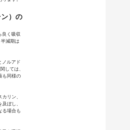
シン）の
ら良く吸収
。半減期は
とノルアド
に関しては、
薬も同様の
スカリン、
を及ぼし、
なる場合も