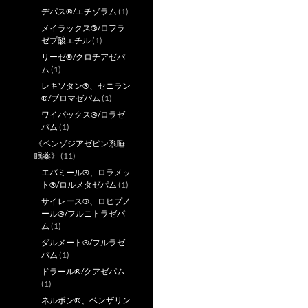
デパス®/エチゾラム
(1)
メイラックス®/ロフラ
ゼプ酸エチル
(1)
リーゼ®/クロチアゼパ
ム
(1)
レキソタン®、セニラン
®/ブロマゼパム
(1)
ワイパックス®/ロラゼ
パム
(1)
《ベンゾジアゼピン系睡
眠薬》
(11)
エバミール®、ロラメッ
ト®/ロルメタゼパム
(1)
サイレース®、ロヒプノ
ール®/フルニトラゼパ
ム
(1)
ダルメート®/フルラゼ
パム
(1)
ドラール®/クアゼパム
(1)
ネルボン®、ベンザリン