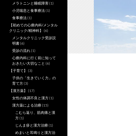
メラトニンと睡眠障害
(1)
小児喘息と食事療法
(1)
食事療法
(1)
【初めての心療内科/メンタル
クリニック/精神科】
(6)
メンタルクリニック受診説
明書
(6)
受診の流れ
(1)
心療内科に行く前に知って
おきたい大切なこと
(6)
【子育て】
(3)
子供の「生きていく力」の
育て方
(3)
【漢方薬】
(17)
女性の体調不良と漢方
(1)
漢方薬による治療
(15)
こむら返り、筋肉痛と漢
方
(1)
じんま疹と漢方治療
(1)
めまいと耳鳴りと漢方治