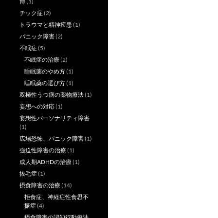
博
(1)
チック症
(2)
トラウマと精神疾患
(1)
パニック障害
(2)
不眠症
(5)
不眠症の治療
(2)
睡眠薬のやめ方
(1)
睡眠薬の選び方
(1)
双極性うつ病の薬物療法
(1)
妄想への対応
(1)
妄想性パーソナリティ障害
(1)
広場恐怖、パニック障害
(1)
強迫性障害の治療
(1)
成人期ADHDの治療
(1)
抜毛症
(1)
摂食障害の治療
(14)
拒食症、神経症性食思不
振症
(4)
摂食障害の認知行動療法