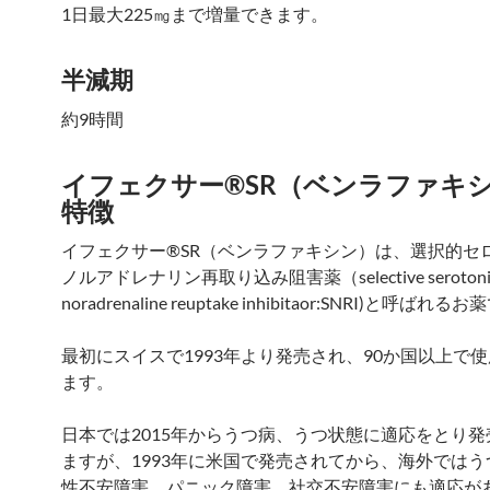
1日最大225㎎まで増量できます。
半減期
約9時間
イフェクサー®SR（ベンラファキ
特徴
イフェクサー®SR（ベンラファキシン）は、選択的セ
ノルアドレナリン再取り込み阻害薬（selective serotoni
noradrenaline reuptake inhibitaor:SNRI)と呼ばれ
最初にスイスで1993年より発売され、90か国以上で
ます。
日本では2015年からうつ病、うつ状態に適応をとり
ますが、1993年に米国で発売されてから、海外では
性不安障害、パニック障害、社交不安障害にも適応が