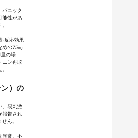
、パニック
可能性があ
す。
-反応効果
めの75㎎
用量の場
トニン再取
ん。
シン）の
い、易刺激
が報告され
ません。
覚異常、不