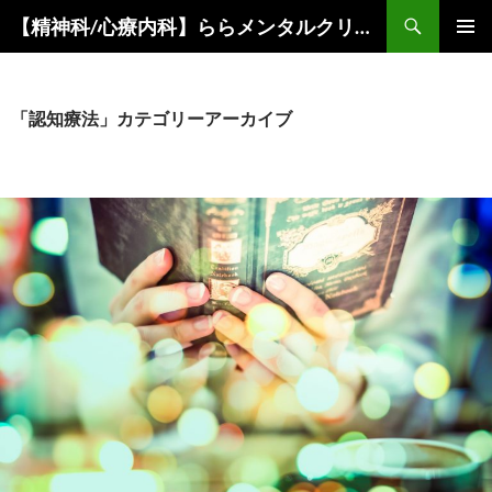
コ
検
【精神科/心療内科】ららメンタルクリニック
ン
索
メインメ
テ
ニュー
ン
ツ
「認知療法」カテゴリーアーカイブ
へ
ス
キ
ッ
プ